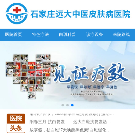
医院首页
特色疗法
白斑科普
诊疗设备
来院路线
阳春三月·抗白复发——远大白斑抗复发活动开启!
放寒假，祛白斑!7天唤醒黑色素!白斑强化诊疗进行中!
7天唤醒黑色素，寒假不留白 体面迎新年!
特邀原清华大学第一附属医院皮肤科主任28-29日来院会诊
预约从速!远大白转黑分享活动即将开幕!特邀北京专家来院坐诊!
恭贺伍德镜检查系统成功落户!暑期超强福利点击领取!
【世界白癜风日】白斑0元普查，更有多重福利千万别错过!
欢乐六一 “粽”享端午——彩绘童画世界 留住美丽瞬间
五一关爱全民皮肤健康，到院领取价值2240元白斑诊疗金!
清明小长假，2022春季白斑抗复发诊疗援助活动开启!
医院
阳春三月·抗白复发——远大白斑抗复发活动开启!
头条
放寒假，祛白斑!7天唤醒黑色素!白斑强化诊疗进行中!