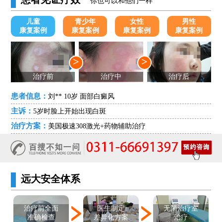
你也可以和他们一样
儿童
青少年
女性
男性
康复案例
康复案例
康复案例
康复案例
>
>
治疗前
治疗中
治疗后
患者信息：
刘** 10岁 面部白癜风
主诉：
5岁时脸上开始出现白斑
治疗方案：
美国极速308激光+药物辅助治疗
远大安全体系
医生制定
治疗前全面
无菌治疗室
差异化方案
准确检查
治疗