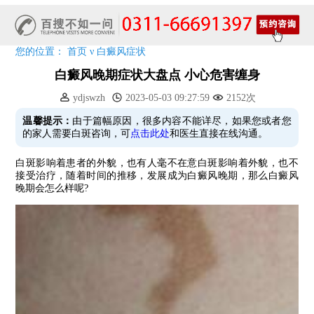
7天唤醒黑色素，寒假不留白 体面迎新年!
特邀原清华大学第一附属医院皮肤科主任28-29日来院会诊
预约从速!远大白转黑分享活动即将开幕!特邀北京专家来院坐诊!
您的位置：
首页
ν
白癜风症状
恭贺伍德镜检查系统成功落户!暑期超强福利点击领取!
白癜风晚期症状大盘点 小心危害缠身
ydjswzh
2023-05-03 09:27:59
2152次
温馨提示：
由于篇幅原因，很多内容不能详尽，如果您或者您
的家人需要白斑咨询，可
点击此处
和医生直接在线沟通。
白斑影响着患者的外貌，也有人毫不在意白斑影响着外貌，也不
接受治疗，随着时间的推移，发展成为白癜风晚期，那么白癜风
晚期会怎么样呢?