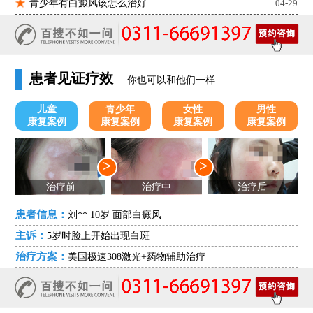
青少年有白癜风该怎么治好
04-29
患者见证疗效
你也可以和他们一样
儿童
青少年
女性
男性
康复案例
康复案例
康复案例
康复案例
>
>
治疗前
治疗中
治疗后
患者信息：
刘** 10岁 面部白癜风
主诉：
5岁时脸上开始出现白斑
治疗方案：
美国极速308激光+药物辅助治疗