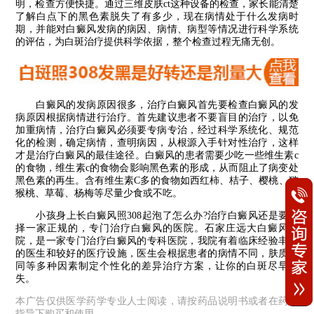
明，检查方便快捷。通过三维皮肤ct这种设备的检查，家长能清楚
了解白点下的黑色素脱失了有多少，现在病情处于什么发病时
期，并能对白癜风发病的病因、病情、病型等情况进行科学系统
的评估，为白斑治疗提供科学依据，整个检查过程无痛无创。
白癜风的发病原因很多，治疗白癜风首先要检查白癜风的发
病原因根据病情进行治疗。首先建议患者不要盲目的治疗，以免
加重病情，治疗白癜风必须要专病专治，经过科学系统化、规范
化的检测，确定病情，查明病因，从根源入手针对性治疗，这样
才是治疗白癜风的最佳途径。白癜风的患者需要少吃一些维生素c
的食物，维生素c的食物会影响黑色素的形成，从而阻止了病变处
黑色素的再生。含有维生素C多的食物如西红柿、桔子、樱桃、猕
猴桃、草莓、杨梅等尽量少食或不吃。
小孩身上长白癜风照308起泡了怎么办?治疗白癜风还是要选
择一家正规的，专门治疗白癜风的医院。石家庄远大白癜风医
院，是一家专门治疗白癜风的专科医院，我院有着临床经验丰富
的医生和较好的医疗设施，医生会根据患者的病情不同，肤质不
同等多种因素制定个性化的差异治疗方案，让你的白斑尽早消
失。
本广告仅供医学药学专业人士阅读，请按药品说明书或者在药师
指导下购买和使用