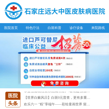
医院首页
特色疗法
白斑科普
诊疗设备
来院路线
阳春三月·抗白复发——远大白斑抗复发活动开启!
放寒假，祛白斑!7天唤醒黑色素!白斑强化诊疗进行中!
7天唤醒黑色素，寒假不留白 体面迎新年!
特邀原清华大学第一附属医院皮肤科主任28-29日来院会诊
预约从速!远大白转黑分享活动即将开幕!特邀北京专家来院坐诊!
恭贺伍德镜检查系统成功落户!暑期超强福利点击领取!
医院
【世界白癜风日】白斑0元普查，更有多重福利千万别错过!
头条
欢乐六一 “粽”享端午——彩绘童画世界 留住美丽瞬间