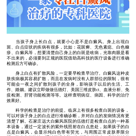
当孩子身上长白点，就要小心是不是白癜风。身上出现白
斑、白点症状的疾病有很多，比如：花斑癣、无色素痣、白色糠
疹、白癜风等，想要清楚自己身上的白斑是啥病，光靠肉眼是看
不出来的，必须要到正规的医院借助高科技的医疗设备进行准确
检测后方可确诊。
身上白点有扩散风险，一定要早检查早治疗。白癜风这种皮
肤疾病极其容易扩散，而且在发病时没有人群部位的限制，很有
可能会一夜之间扩散到孩子的全身，影响孩子以后的生活、工
作、婚姻。建议立即做做伍德灯、美国三维皮肤ct、血液分析、免
疫检测、肝肾功能检测等等。这样查明病症、病因、科学的治疗
效果好。
科学的检查是治疗的前提。临床上有很多检查白斑的设备，
可以对孩子身上的白点进行准确诊断，并对白点的发病情况有更
清楚了解。石家庄远大白癜风医院的伍德灯是检查白点的一种基
本设备，通过一定波长的紫外线照射在白点患处，如果孩子的白
点是白癜风，会显示纯白色带有荧光，与周围正常皮肤界限分