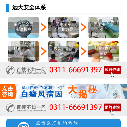
远大安全体系
医生制定
治疗前全面
无菌治疗室
差异化方案
准确检查
治疗
精神、心理
预防、护理
药物+食疗
辅导
辅导
辅助
点击拨打预约热线