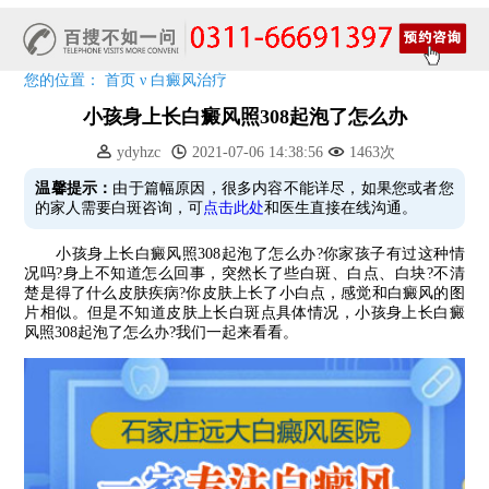
五一关爱全民皮肤健康，到院领取价值2240元白斑诊疗金!
清明小长假，2022春季白斑抗复发诊疗援助活动开启!
阳春三月·抗白复发——远大白斑抗复发活动开启!
您的位置：
首页
ν
白癜风治疗
放寒假，祛白斑!7天唤醒黑色素!白斑强化诊疗进行中!
小孩身上长白癜风照308起泡了怎么办
7天唤醒黑色素，寒假不留白 体面迎新年!
ydyhzc
2021-07-06 14:38:56
1463次
特邀原清华大学第一附属医院皮肤科主任28-29日来院会诊
预约从速!远大白转黑分享活动即将开幕!特邀北京专家来院坐诊!
温馨提示：
由于篇幅原因，很多内容不能详尽，如果您或者您
的家人需要白斑咨询，可
点击此处
和医生直接在线沟通。
恭贺伍德镜检查系统成功落户!暑期超强福利点击领取!
小孩身上长白癜风照308起泡了怎么办?你家孩子有过这种情
况吗?身上不知道怎么回事，突然长了些白斑、白点、白块?不清
楚是得了什么皮肤疾病?你皮肤上长了小白点，感觉和白癜风的图
片相似。但是不知道皮肤上长白斑点具体情况，小孩身上长白癜
风照308起泡了怎么办?我们一起来看看。