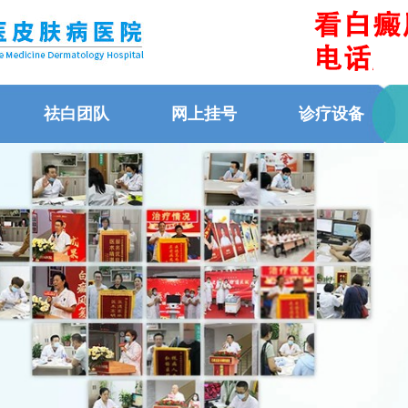
祛白团队
网上挂号
诊疗设备