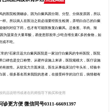
的医院检测确诊。因为白癜风因分期、分型、分病发原因，所以
一样。所以病人在医治之前必须要经医生检测，弄明白自己的白癜
能做到对症下药，也才有可能医恢复白癜风。忌食葱、羊肉、辣
，因为菠菜含大量草酸，易使患部发痒;少吃含维生素C多的食物，如
吃或不吃。
常的?石家庄远大白癜风医院是一家治疗白癜风的专科医院，医院
界口碑也是交口称赞。从硬件设施上来讲，医院规模大，医疗设施
的有效性。从软实力方面来说，医生从事临床治疗年头长，经验丰
白斑，很多慕名而来我院的患者，在接受科学的治疗后，病情都有
按药品说明书或者在药师指导下购买和使用
更方便 微信同号0311-66691397