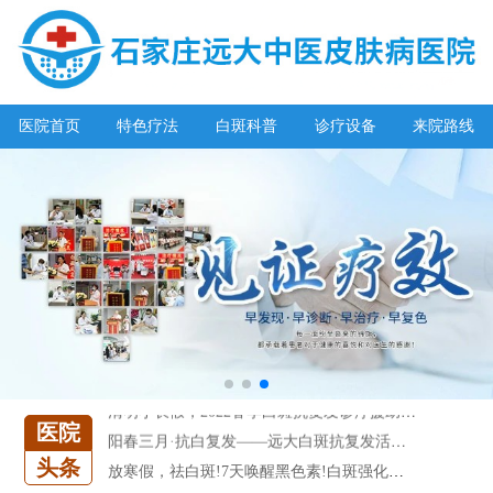
阳春三月·抗白复发——远大白斑抗复发活动开启!
医院首页
特色疗法
白斑科普
诊疗设备
来院路线
放寒假，祛白斑!7天唤醒黑色素!白斑强化诊疗进行中!
7天唤醒黑色素，寒假不留白 体面迎新年!
特邀原清华大学第一附属医院皮肤科主任28-29日来院会诊
预约从速!远大白转黑分享活动即将开幕!特邀北京专家来院坐诊!
恭贺伍德镜检查系统成功落户!暑期超强福利点击领取!
【世界白癜风日】白斑0元普查，更有多重福利千万别错过!
欢乐六一 “粽”享端午——彩绘童画世界 留住美丽瞬间
五一关爱全民皮肤健康，到院领取价值2240元白斑诊疗金!
清明小长假，2022春季白斑抗复发诊疗援助活动开启!
阳春三月·抗白复发——远大白斑抗复发活动开启!
医院
放寒假，祛白斑!7天唤醒黑色素!白斑强化诊疗进行中!
头条
7天唤醒黑色素，寒假不留白 体面迎新年!