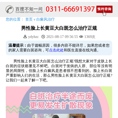
特邀原清华大学第一附属医院皮肤科主任28-29日来院会诊
预约从速!远大白转黑分享活动即将开幕!特邀北京专家来院坐诊!
您的位置：
首页
ν
白癜风治疗
恭贺伍德镜检查系统成功落户!暑期超强福利点击领取!
男性脸上长黄豆大白斑怎么治疗正规
ydyhzc
2021-08-17 09:56:55
1369次
温馨提示：
由于篇幅原因，很多内容不能详尽，如果您或者您
的家人需要白斑咨询，可
点击此处
和医生直接在线沟通。
男性脸上长黄豆大白斑怎么治疗正规?我想大家对于皮肤上长
白斑的症状都屡见不鲜吧。白斑对于发病的人群、部位等没有明
显的局限性，但脸上长白癜风是患者很不想看到的。脸上长白斑
严重影响人们的生活，那么男性脸上长黄豆大白斑怎么治疗正规?
让我们一起来了解一下吧。