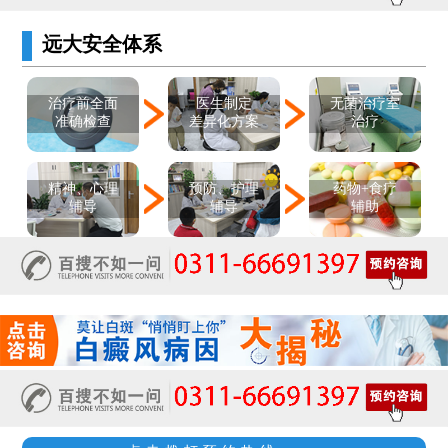
远大安全体系
医生制定
治疗前全面
无菌治疗室
差异化方案
准确检查
治疗
精神、心理
预防、护理
药物+食疗
辅导
辅导
辅助