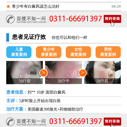
青少年有白癜风该怎么治好
04-29
患者见证疗效
你也可以和他们一样
儿童
青少年
女性
男性
康复案例
康复案例
康复案例
康复案例
>
>
治疗前
治疗中
治疗后
患者信息：
刘** 10岁 面部白癜风
主诉：
5岁时脸上开始出现白斑
治疗方案：
美国极速308激光+药物辅助治疗