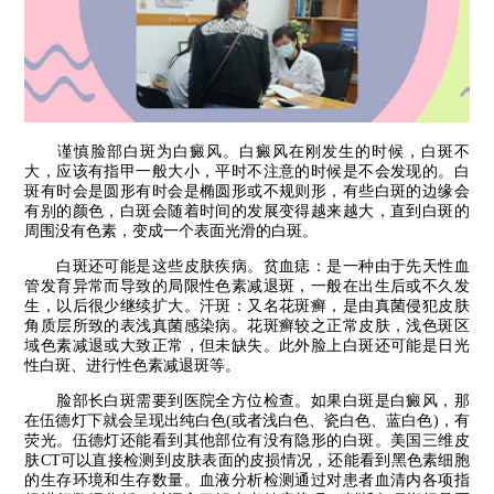
谨慎脸部白斑为白癜风。白癜风在刚发生的时候，白斑不
大，应该有指甲一般大小，平时不注意的时候是不会发现的。白
斑有时会是圆形有时会是椭圆形或不规则形，有些白斑的边缘会
有别的颜色，白斑会随着时间的发展变得越来越大，直到白斑的
周围没有色素，变成一个表面光滑的白斑。
白斑还可能是这些皮肤疾病。贫血痣：是一种由于先天性血
管发育异常而导致的局限性色素减退斑，一般在出生后或不久发
生，以后很少继续扩大。汗斑：又名花斑癣，是由真菌侵犯皮肤
角质层所致的表浅真菌感染病。花斑癣较之正常皮肤，浅色斑区
域色素减退或大致正常，但未缺失。此外脸上白斑还可能是日光
性白斑、进行性色素减退斑等。
脸部长白斑需要到医院全方位检查。如果白斑是白癜风，那
在伍德灯下就会呈现出纯白色(或者浅白色、瓷白色、蓝白色)，有
荧光。伍德灯还能看到其他部位有没有隐形的白斑。美国三维皮
肤CT可以直接检测到皮肤表面的皮损情况，还能看到黑色素细胞
的生存环境和生存数量。血液分析检测通过对患者血清内各项指