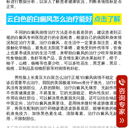
标进行数据分析，以深入了解患者健康状况，判断各项指标是否
正常。
不同的白癜风病情治疗方法是存在着差异的，建议患者到正
规的白癜风专科医院进行的全面检查，根据自己的病因和身体情
况制定治疗方案。治疗白癜风，在生活中一定要多加注意，避免
接触化学物品，避免在太阳底下暴晒，避免受到外伤等等，饮食
上也要养成良好的生活习惯，来帮助白癜风的治疗少吃辛辣刺激
性食物如酒，鱼虾等海产品，富含维生素C的水果如桔子，橙子，
柚子，山楂，杨梅等也要少吃，可以多吃花生，黑芝麻，黑豆，
核桃，豆制品及动物肝脏等对病情有好处。
男性脸上长黄豆大白斑怎么治疗正规?白癜风病情不稳定，确
诊后需要早点治疗。我院的美国极速308nm准分子激光，治疗白癜
风没有发病部位、人群的限制。治疗白癜风无痛苦、无副作用。
不伤害健康皮肤，不易复发。它的光源稳定、靶向性良好。能量
作用在病灶部位，可以解决黑色素脱失问题。还可以结合纳晶、
中医定向，治疗白癜风效果更佳。是用纳米微针将皮肤微通道打
开，将医生配制的治疗药物渗透进皮肤基底层。能够有效的修复
机体免疫力、加快黑色素生成、清除毒素。治疗白癜风无副作
用，不限制部位。
本广告仅供医学药学专业人士阅读，请按药品说明书或者在药师