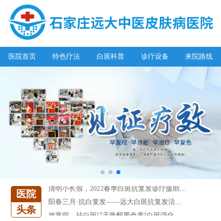
医院首页
特色疗法
白斑科普
诊疗设备
来院路线
阳春三月·抗白复发——远大白斑抗复发活动开启!
放寒假，祛白斑!7天唤醒黑色素!白斑强化诊疗进行中!
7天唤醒黑色素，寒假不留白 体面迎新年!
特邀原清华大学第一附属医院皮肤科主任28-29日来院会诊
预约从速!远大白转黑分享活动即将开幕!特邀北京专家来院坐诊!
恭贺伍德镜检查系统成功落户!暑期超强福利点击领取!
【世界白癜风日】白斑0元普查，更有多重福利千万别错过!
欢乐六一 “粽”享端午——彩绘童画世界 留住美丽瞬间
五一关爱全民皮肤健康，到院领取价值2240元白斑诊疗金!
清明小长假，2022春季白斑抗复发诊疗援助活动开启!
医院
阳春三月·抗白复发——远大白斑抗复发活动开启!
头条
放寒假，祛白斑!7天唤醒黑色素!白斑强化诊疗进行中!