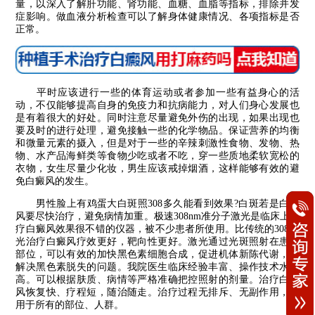
量，以深入了解肝功能、肾功能、血糖、血脂等指标，排除并发
症影响。做血液分析检查可以了解身体健康情况、各项指标是否
正常。
平时应该进行一些的体育运动或者参加一些有益身心的活
动，不仅能够提高自身的免疫力和抗病能力，对人们身心发展也
是有着很大的好处。同时注意尽量避免外伤的出现，如果出现也
要及时的进行处理，避免接触一些的化学物品。保证营养的均衡
和微量元素的摄入，但是对于一些的辛辣刺激性食物、发物、热
物、水产品海鲜类等食物少吃或者不吃，穿一些质地柔软宽松的
衣物，女生尽量少化妆，男生应该戒掉烟酒，这样能够有效的避
免白癜风的发生。
男性脸上有鸡蛋大白斑照308多久能看到效果?白斑若是白癜
风要尽快治疗，避免病情加重。极速308nm准分子激光是临床上治
疗白癜风效果很不错的仪器，被不少患者所使用。比传统的308激
光治疗白癜风疗效更好，靶向性更好。激光通过光斑照射在患病
部位，可以有效的加快黑色素细胞合成，促进机体新陈代谢，来
解决黑色素脱失的问题。我院医生临床经验丰富、操作技术水平
高。可以根据肤质、病情等严格准确把控照射的剂量。治疗白癜
风恢复快、疗程短，随治随走。治疗过程无排斥、无副作用，适
用于所有的部位、人群。