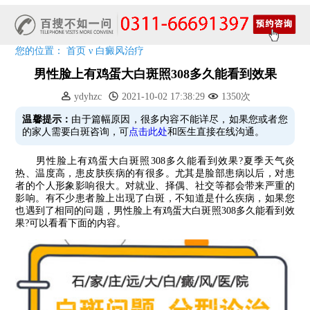
7天唤醒黑色素，寒假不留白 体面迎新年!
特邀原清华大学第一附属医院皮肤科主任28-29日来院会诊
预约从速!远大白转黑分享活动即将开幕!特邀北京专家来院坐诊!
您的位置：
首页
ν
白癜风治疗
恭贺伍德镜检查系统成功落户!暑期超强福利点击领取!
男性脸上有鸡蛋大白斑照308多久能看到效果
ydyhzc
2021-10-02 17:38:29
1350次
温馨提示：
由于篇幅原因，很多内容不能详尽，如果您或者您
的家人需要白斑咨询，可
点击此处
和医生直接在线沟通。
男性脸上有鸡蛋大白斑照308多久能看到效果?夏季天气炎
热、温度高，患皮肤疾病的有很多。尤其是脸部患病以后，对患
者的个人形象影响很大。对就业、择偶、社交等都会带来严重的
影响。有不少患者脸上出现了白斑，不知道是什么疾病，如果您
也遇到了相同的问题，男性脸上有鸡蛋大白斑照308多久能看到效
果?可以看看下面的内容。