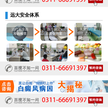
远大安全体系
医生制定
治疗前全面
无菌治疗室
差异化方案
准确检查
治疗
精神、心理
预防、护理
药物+食疗
辅导
辅导
辅助