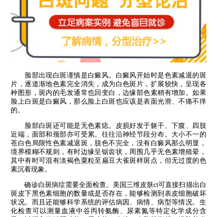
脸部出现白斑谨慎是白癜风。白癜风开始时是色素减退的斑
片，逐道渐地色素完全消失，成为白色斑片，扩展较快，呈现各
种图形，斑内的毛发通常也回变白，边缘部色素稍有增加。如果
脸上白斑是白癜风，那么脸上白斑也应该是表面光滑、不痛不痒
的。
脸部白斑还可能是无色素痣。皮损好发于躯干、下腹、四肢
近端，面部和颈部亦可受累。往往沿神经节段分布。大小不一的
苍白色局限性色素减退斑，脱色不完全，没有白癜风那么明显，
境界模糊不规则，有时边缘呈锯齿状，周围几乎无色素增殖晕，
其中有时可混有淡褐色粟粒至扁豆大雀斑样斑点，但无过度的色
素沉着现象。
确诊白斑病症需要全面检查。美国三维皮肤ct可直接扫描出白
斑皮下黑色素细胞的数量或是否存在，能够检测到表皮细胞破坏
状况。而且还能够科学系统的评估病因、病情、病型等情况。生
化检查可以测量血液中谷丙转氨酶、尿素氮等特定化学成分含