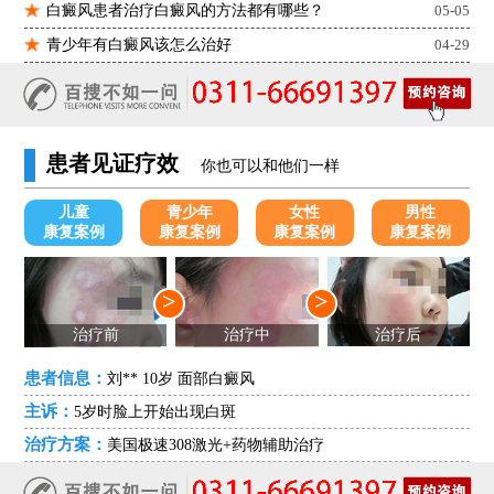
白癜风患者治疗白癜风的方法都有哪些？
05-05
青少年有白癜风该怎么治好
04-29
患者见证疗效
你也可以和他们一样
儿童
青少年
女性
男性
康复案例
康复案例
康复案例
康复案例
>
>
治疗前
治疗中
治疗后
患者信息：
刘** 10岁 面部白癜风
主诉：
5岁时脸上开始出现白斑
治疗方案：
美国极速308激光+药物辅助治疗