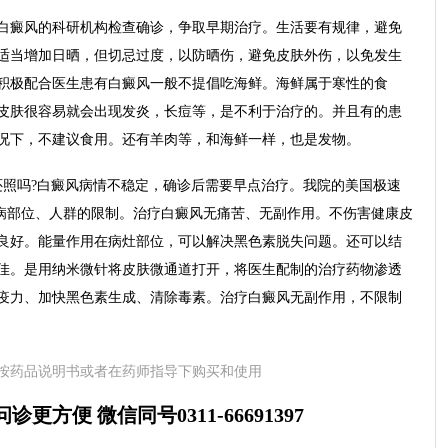
癜风的科研机构检查确诊，争取早期治疗。生活要有规律，避免
适当增加日晒，但切忌过度，以防晒伤，避免皮肤外伤，以免发生
积极配合医生患有白癜风一般不提倡吃海鲜。海鲜属于寒性的食
皮肤很容易就会出现发炎，长痘等，是不利于治疗的。并且有的患
况下，不建议食用。还有羊肉等，和海鲜一样，也是发物。
照吗?白癜风病情不稳定，确诊后需要早点治疗。我院的美国极速
发病部位、人群的限制。治疗白癜风无痛苦、无副作用。不伤害健康皮
良好。能量作用在病灶部位，可以解决黑色素脱失问题。还可以结
佳。是用纳米微针将皮肤微通道打开，将医生配制的治疗药物渗透
疫力、加快黑色素生成、清除毒素。治疗白癜风无副作用，不限制
按药品说明书或者在药师指导下购买和使用
更方便 微信同号0311-66691397