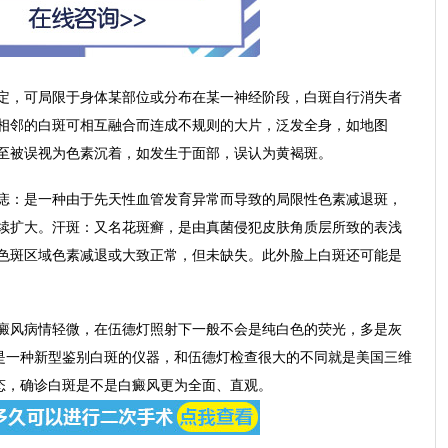
，可局限于身体某部位或分布在某一神经阶段，白斑自行消失者
相邻的白斑可相互融合而连成不规则的大片，泛发全身，如地图
至被误视为色素沉着，如发生于面部，误认为黄褐斑。
：是一种由于先天性血管发育异常而导致的局限性色素减退斑，
续扩大。汗斑：又名花斑癣，是由真菌侵犯皮肤角质层所致的表浅
色斑区域色素减退或大致正常，但未缺失。此外脸上白斑还可能是
风病情轻微，在伍德灯照射下一般不会是纯白色的荧光，多是灰
t是一种新型鉴别白斑的仪器，和伍德灯检查很大的不同就是美国三维
形态，确诊白斑是不是白癜风更为全面、直观。