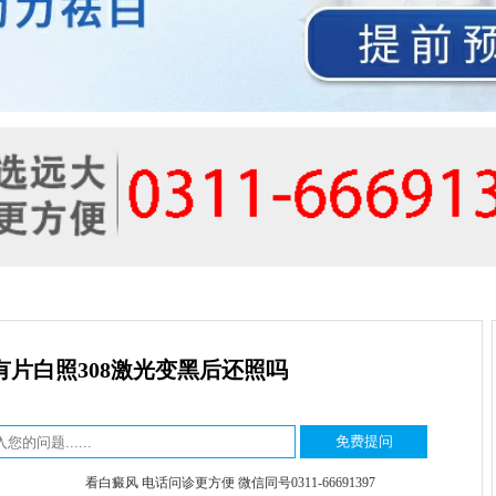
有片白照308激光变黑后还照吗
看白癜风 电话问诊更方便 微信同号0311-66691397