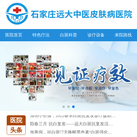
医院首页
特色疗法
白斑科普
诊疗设备
来院路线
阳春三月·抗白复发——远大白斑抗复发活动开启!
放寒假，祛白斑!7天唤醒黑色素!白斑强化诊疗进行中!
7天唤醒黑色素，寒假不留白 体面迎新年!
特邀原清华大学第一附属医院皮肤科主任28-29日来院会诊
预约从速!远大白转黑分享活动即将开幕!特邀北京专家来院坐诊!
恭贺伍德镜检查系统成功落户!暑期超强福利点击领取!
【世界白癜风日】白斑0元普查，更有多重福利千万别错过!
欢乐六一 “粽”享端午——彩绘童画世界 留住美丽瞬间
五一关爱全民皮肤健康，到院领取价值2240元白斑诊疗金!
清明小长假，2022春季白斑抗复发诊疗援助活动开启!
医院
阳春三月·抗白复发——远大白斑抗复发活动开启!
头条
放寒假，祛白斑!7天唤醒黑色素!白斑强化诊疗进行中!