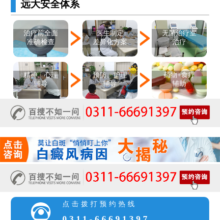
远大安全体系
医生制定
治疗前全面
无菌治疗室
差异化方案
准确检查
治疗
精神、心理
预防、护理
药物+食疗
辅导
辅导
辅助
点击拨打预约热线
0311-66691397