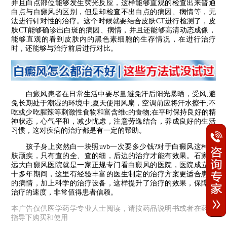
并且白点部位能够发生荧光反应，这样能够直观的检查出来普通
白点与白癜风的区别，但是却检查不出白点的病因、病情等，无
法进行针对性的治疗。这个时候就要结合皮肤CT进行检测了，皮
肤CT能够确诊出白斑的病因、病情，并且还能够高清动态成像，
能够直观的看到皮肤内的黑色素细胞的生存情况，在进行治疗
时，还能够与治疗前后进行对比。
白癜风患者在日常生活中要尽量避免汗后阳光暴晒，受风;避
免长期处于潮湿的环境中;夏天使用风扇，空调前应将汗水擦干;不
吃或少吃腥辣等刺激性食物和富含维c的食物;在平时保持良好的精
神状态，心气平和，减少忧虑，注意劳逸结合，养成良好的生活
习惯，这对疾病的治疗都是有一定的帮助。
孩子身上突然白一块照uvb一次要多少钱?对于白癜风这种皮
肤顽疾，只有查的全、查的细，后边的治疗才能有效果。石家庄
远大白癜风医院就是一家正规专门看白癜风的医院，医院成立的
十多年期间，这里有经验丰富的医生制定的治疗方案更适合患者
的病情，加上科学的治疗设备，这样提升了治疗的效果，保障了
治疗的速度，非常值得患者信赖。
本广告仅供医学药学专业人士阅读，请按药品说明书或者在药师
指导下购买和使用