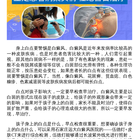
身上白点要警惕是白癜风。白癜风是近年来发病率比较高的
一种皮肤疾病，也是对患者危害比较大的一种，人们需引起重
视。跟其他白斑病不一样的是，除了有色素缺失的现象，患处一
般不会有脱屑或萎缩等症状，白斑部位光滑有弹性，各种生理功
能正常，按压患处会变红，如果患者长的白点有这些症状表现，
就要警惕是白癜风了。当然，像白癜风、花斑癣、贫血痣、白色
糠疹、色素减退斑等皮肤疾病发病后都可能长白点。
白点对孩子影响大，一定要早检查早治疗。白癜风主要是以
白斑的形式出现在孩子的皮肤上，给孩子的外观形象会带来一定
的影响，如果对于孩子身上的白斑，家长不能及时治疗，使得白
斑扩散严重，会给孩子的心理造成很大的伤害。所以一定要早发
现，早治疗。
孩子身上的白点是什么，早点检查很重要。想要确诊孩子身
上的白点什么，可以采用石家庄远大白癜风医院的——伍德灯+皮
肤CT来进行综合检测，伍德灯能够通过长波紫外线光进行照射，