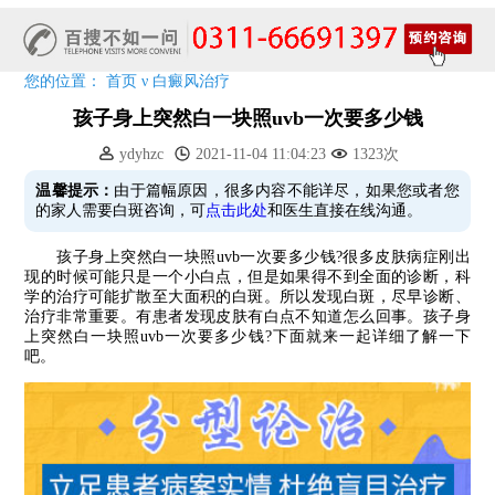
7天唤醒黑色素，寒假不留白 体面迎新年!
特邀原清华大学第一附属医院皮肤科主任28-29日来院会诊
预约从速!远大白转黑分享活动即将开幕!特邀北京专家来院坐诊!
您的位置：
首页
ν
白癜风治疗
恭贺伍德镜检查系统成功落户!暑期超强福利点击领取!
孩子身上突然白一块照uvb一次要多少钱
ydyhzc
2021-11-04 11:04:23
1323次
温馨提示：
由于篇幅原因，很多内容不能详尽，如果您或者您
的家人需要白斑咨询，可
点击此处
和医生直接在线沟通。
孩子身上突然白一块照uvb一次要多少钱?很多皮肤病症刚出
现的时候可能只是一个小白点，但是如果得不到全面的诊断，科
学的治疗可能扩散至大面积的白斑。所以发现白斑，尽早诊断、
治疗非常重要。有患者发现皮肤有白点不知道怎么回事。孩子身
上突然白一块照uvb一次要多少钱?下面就来一起详细了解一下
吧。