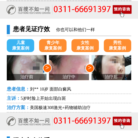
患者见证疗效
你也可以和他们一样
儿童
青少年
女性
男性
康复案例
康复案例
康复案例
康复案例
>
>
治疗前
治疗中
治疗后
患者信息：
刘** 10岁 面部白癜风
主诉：
5岁时脸上开始出现白斑
治疗方案：
美国极速308激光+药物辅助治疗