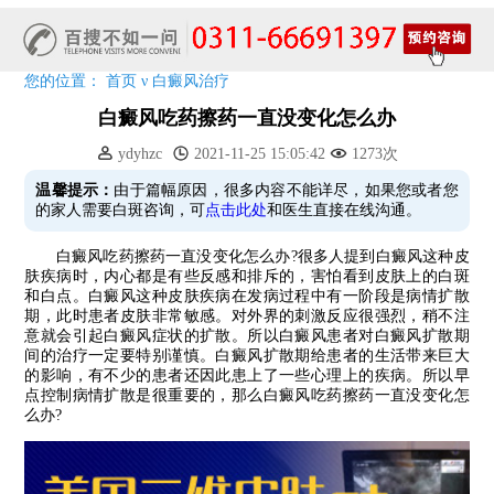
清明小长假，2022春季白斑抗复发诊疗援助活动开启!
阳春三月·抗白复发——远大白斑抗复发活动开启!
放寒假，祛白斑!7天唤醒黑色素!白斑强化诊疗进行中!
您的位置：
首页
ν
白癜风治疗
7天唤醒黑色素，寒假不留白 体面迎新年!
白癜风吃药擦药一直没变化怎么办
特邀原清华大学第一附属医院皮肤科主任28-29日来院会诊
ydyhzc
2021-11-25 15:05:42
1273次
预约从速!远大白转黑分享活动即将开幕!特邀北京专家来院坐诊!
恭贺伍德镜检查系统成功落户!暑期超强福利点击领取!
温馨提示：
由于篇幅原因，很多内容不能详尽，如果您或者您
的家人需要白斑咨询，可
点击此处
和医生直接在线沟通。
白癜风吃药擦药一直没变化怎么办?很多人提到白癜风这种皮
肤疾病时，内心都是有些反感和排斥的，害怕看到皮肤上的白斑
和白点。白癜风这种皮肤疾病在发病过程中有一阶段是病情扩散
期，此时患者皮肤非常敏感。对外界的刺激反应很强烈，稍不注
意就会引起白癜风症状的扩散。所以白癜风患者对白癜风扩散期
间的治疗一定要特别谨慎。白癜风扩散期给患者的生活带来巨大
的影响，有不少的患者还因此患上了一些心理上的疾病。所以早
点控制病情扩散是很重要的，那么白癜风吃药擦药一直没变化怎
么办?