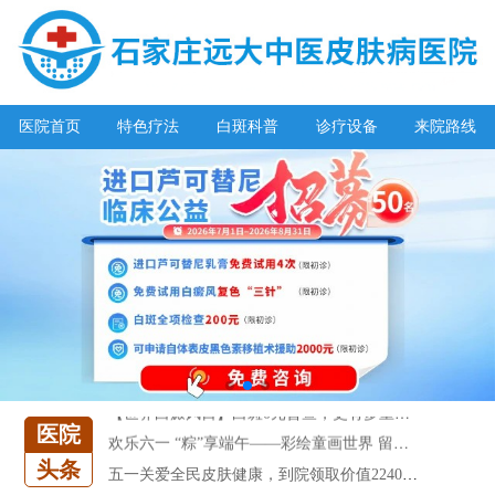
医院首页
特色疗法
白斑科普
诊疗设备
来院路线
阳春三月·抗白复发——远大白斑抗复发活动开启!
放寒假，祛白斑!7天唤醒黑色素!白斑强化诊疗进行中!
7天唤醒黑色素，寒假不留白 体面迎新年!
特邀原清华大学第一附属医院皮肤科主任28-29日来院会诊
预约从速!远大白转黑分享活动即将开幕!特邀北京专家来院坐诊!
恭贺伍德镜检查系统成功落户!暑期超强福利点击领取!
【世界白癜风日】白斑0元普查，更有多重福利千万别错过!
医院
欢乐六一 “粽”享端午——彩绘童画世界 留住美丽瞬间
头条
五一关爱全民皮肤健康，到院领取价值2240元白斑诊疗金!