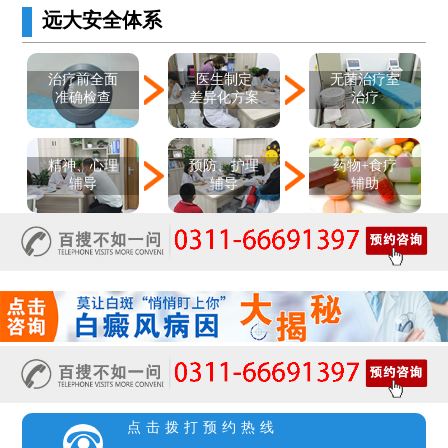
远大安全体系
医生制定
治疗前全面
无菌治疗室
差异化方案
准确检查
治疗
精神、心理
预防、护理
药物+食疗
辅导
辅导
辅助
点击拨打预约热线