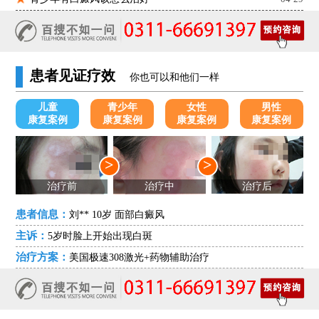
患者见证疗效
你也可以和他们一样
儿童
青少年
女性
男性
康复案例
康复案例
康复案例
康复案例
>
>
治疗前
治疗中
治疗后
患者信息：
刘** 10岁 面部白癜风
主诉：
5岁时脸上开始出现白斑
治疗方案：
美国极速308激光+药物辅助治疗