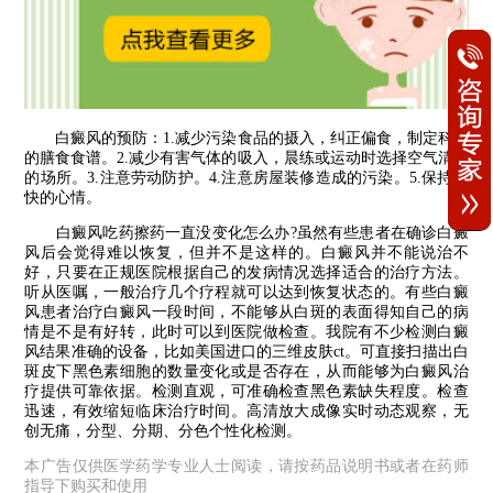
白癜风的预防：1.减少污染食品的摄入，纠正偏食，制定科学
的膳食食谱。2.减少有害气体的吸入，晨练或运动时选择空气清新
的场所。3.注意劳动防护。4.注意房屋装修造成的污染。5.保持愉
快的心情。
白癜风吃药擦药一直没变化怎么办?虽然有些患者在确诊白癜
风后会觉得难以恢复，但并不是这样的。白癜风并不能说治不
好，只要在正规医院根据自己的发病情况选择适合的治疗方法。
听从医嘱，一般治疗几个疗程就可以达到恢复状态的。有些白癜
风患者治疗白癜风一段时间，不能够从白斑的表面得知自己的病
情是不是有好转，此时可以到医院做检查。我院有不少检测白癜
风结果准确的设备，比如美国进口的三维皮肤ct。可直接扫描出白
斑皮下黑色素细胞的数量变化或是否存在，从而能够为白癜风治
疗提供可靠依据。检测直观，可准确检查黑色素缺失程度。检查
迅速，有效缩短临床治疗时间。高清放大成像实时动态观察，无
创无痛，分型、分期、分色个性化检测。
本广告仅供医学药学专业人士阅读，请按药品说明书或者在药师
指导下购买和使用