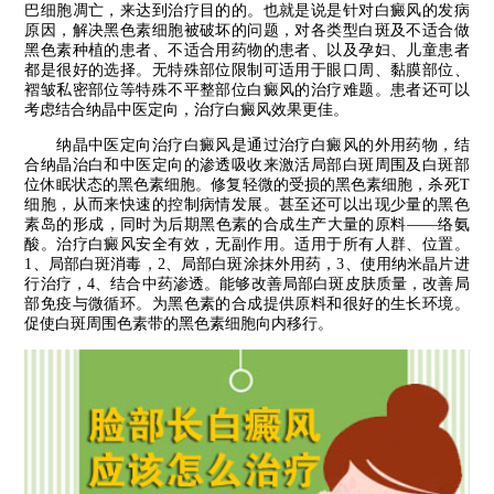
巴细胞凋亡，来达到治疗目的的。也就是说是针对白癜风的发病
原因，解决黑色素细胞被破坏的问题，对各类型白斑及不适合做
黑色素种植的患者、不适合用药物的患者、以及孕妇、儿童患者
都是很好的选择。无特殊部位限制可适用于眼口周、黏膜部位、
褶皱私密部位等特殊不平整部位白癜风的治疗难题。患者还可以
考虑结合纳晶中医定向，治疗白癜风效果更佳。
纳晶中医定向治疗白癜风是通过治疗白癜风的外用药物，结
合纳晶治白和中医定向的渗透吸收来激活局部白斑周围及白斑部
位休眠状态的黑色素细胞。修复轻微的受损的黑色素细胞，杀死T
细胞，从而来快速的控制病情发展。甚至还可以出现少量的黑色
素岛的形成，同时为后期黑色素的合成生产大量的原料——络氨
酸。治疗白癜风安全有效，无副作用。适用于所有人群、位置。
1、局部白斑消毒，2、局部白斑涂抹外用药，3、使用纳米晶片进
行治疗，4、结合中药渗透。能够改善局部白斑皮肤质量，改善局
部免疫与微循环。为黑色素的合成提供原料和很好的生长环境。
促使白斑周围色素带的黑色素细胞向内移行。