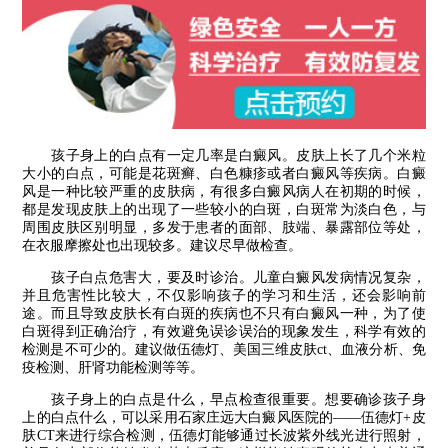
孩子身上的白点有一定几率是白癜风。皮肤上长了几个米粒
大小的白点，可能是花斑癣、白色糠疹或者白癜风等疾病。白癜
风是一种比较严重的皮肤病，有很多白癜风病人在初期的时候，
都是发现皮肤上的出现了一些较小的白斑，白斑常为淡白色，与
周围皮肤区别明显，多发于患者的面部、肢端、暴露部位等处，
在衣服摩擦处也出现较多。建议尽早做检查。
孩子白点危害大，要及时诊治。儿童白癜风发病情况复杂，
并且危害性比较大，不仅影响孩子的学习和生活，还会影响前
途。而且导致皮肤长有白斑的疾病也不只有白癜风一种，为了使
白斑得到正确治疗，有效避免误诊误治的现象发生，科学有效的
检测是不可少的。建议做伍德灯、美国三维皮肤ct、血液分析、免
疫检测、肝肾功能检测等等。
孩子身上的白点是什么，早点检查很重要。想要确诊孩子身
上的白点什么，可以采用石家庄远大白癜风医院的——伍德灯+皮
肤CT来进行综合检测，伍德灯能够通过长波紫外线光进行照射，