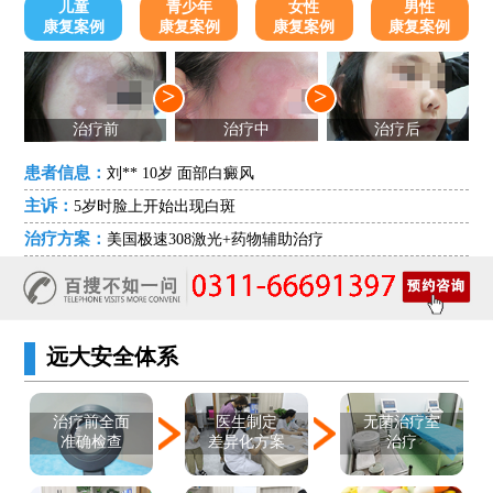
儿童
青少年
女性
男性
康复案例
康复案例
康复案例
康复案例
>
>
治疗前
治疗中
治疗后
患者信息：
刘** 10岁 面部白癜风
主诉：
5岁时脸上开始出现白斑
治疗方案：
美国极速308激光+药物辅助治疗
远大安全体系
医生制定
治疗前全面
无菌治疗室
差异化方案
准确检查
治疗