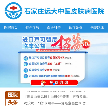
医院首页
特色疗法
白斑科普
诊疗设备
来院路线
阳春三月·抗白复发——远大白斑抗复发活动开启!
放寒假，祛白斑!7天唤醒黑色素!白斑强化诊疗进行中!
7天唤醒黑色素，寒假不留白 体面迎新年!
特邀原清华大学第一附属医院皮肤科主任28-29日来院会诊
预约从速!远大白转黑分享活动即将开幕!特邀北京专家来院坐诊!
恭贺伍德镜检查系统成功落户!暑期超强福利点击领取!
【世界白癜风日】白斑0元普查，更有多重福利千万别错过!
医院
欢乐六一 “粽”享端午——彩绘童画世界 留住美丽瞬间
头条
五一关爱全民皮肤健康，到院领取价值2240元白斑诊疗金!