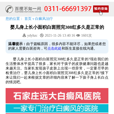
清明小长假，2022春季白斑抗复发诊疗援助活动开启!
阳春三月·抗白复发——远大白斑抗复发活动开启!
放寒假，祛白斑!7天唤醒黑色素!白斑强化诊疗进行中!
您的位置：
首页
ν
白癜风治疗
7天唤醒黑色素，寒假不留白 体面迎新年!
婴儿身上长小面积白斑照完308红多久是正常的
特邀原清华大学第一附属医院皮肤科主任28-29日来院会诊
ydyhzc
2021-11-26 13:40:16
1601次
预约从速!远大白转黑分享活动即将开幕!特邀北京专家来院坐诊!
温馨提示：
由于篇幅原因，很多内容不能详尽，如果您或者您
恭贺伍德镜检查系统成功落户!暑期超强福利点击领取!
的家人需要白斑咨询，可
点击此处
和医生直接在线沟通。
婴儿身上长小面积白斑照完308红多久是正常的?现在我们的
生活整体水平提高了很多，家长对于孩子的皮肤健康问题也是越
来越关注。当家长发现孩子皮肤上出现一些异常，一定要尽早的
检查治疗，婴儿身上长小面积白斑照完308红多久是正常的?接下
来让我们一起来根据文章的详细内容来了解一下孩子身上长白点
的情况吧。