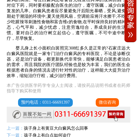
对症下药，同时要积极配合医生的治疗，遵守医嘱，减少白癜风
复发的几率。白癜风患者应尽量避免汗后阳光暴晒，受风;避免长
期处于潮湿的环境中;夏天使用风扇，空调前应将汗水擦干;不吃或
少吃腥辣等刺激性食物和富含维c的食物;在平时保持良好的精神状
态，心气平和，减少忧虑，注意劳逸结合，养成良好的生活习
惯。要对自己的治疗树立起信心，遵守医嘱，不可中途中断治
疗，尽早恢复。
婴儿身上长小面积白斑照完308红多久是正常的?石家庄远大
白癜风医院就是一家专门治疗白癜风的专科医院，不论是诊断仪
器，还是治疗设备，都更新换代非常快，能够满足白斑患者治白
的需求，而且我院的医疗团队经验也是较为丰富，我们的医生会
根据患者自身的情况去进行针对性的治疗，这样能大大提升治疗
效率，缩短治疗疗程，减少治疗费用。
本广告仅供医学药学专业人士阅读，请按药品说明书或者在药师
指导下购买和使用
预约电话：0311-66691397
微信咨询
上一篇：
孩子身上有黄豆大白癜风怎么回事
下一篇：
孩子身上有白点如何诊疗