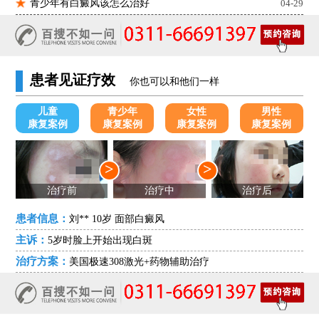
青少年有白癜风该怎么治好
04-29
患者见证疗效
你也可以和他们一样
儿童
青少年
女性
男性
康复案例
康复案例
康复案例
康复案例
>
>
治疗前
治疗中
治疗后
患者信息：
刘** 10岁 面部白癜风
主诉：
5岁时脸上开始出现白斑
治疗方案：
美国极速308激光+药物辅助治疗