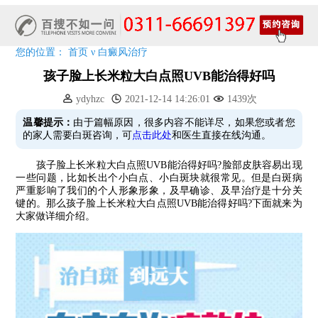
7天唤醒黑色素，寒假不留白 体面迎新年!
特邀原清华大学第一附属医院皮肤科主任28-29日来院会诊
预约从速!远大白转黑分享活动即将开幕!特邀北京专家来院坐诊!
您的位置：
首页
ν
白癜风治疗
恭贺伍德镜检查系统成功落户!暑期超强福利点击领取!
孩子脸上长米粒大白点照UVB能治得好吗
ydyhzc
2021-12-14 14:26:01
1439次
温馨提示：
由于篇幅原因，很多内容不能详尽，如果您或者您
的家人需要白斑咨询，可
点击此处
和医生直接在线沟通。
孩子脸上长米粒大白点照UVB能治得好吗?脸部皮肤容易出现
一些问题，比如长出个小白点、小白斑块就很常见。但是白斑病
严重影响了我们的个人形象形象，及早确诊、及早治疗是十分关
键的。那么孩子脸上长米粒大白点照UVB能治得好吗?下面就来为
大家做详细介绍。