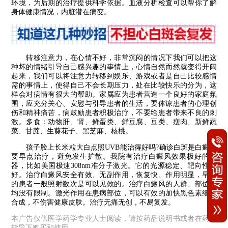
环境，为后期的治疗提供科学依据。血液分析检查可以帮你了解
身体健康情况，内脏潜在病变。
转移注意力，在心情不好，非常沉闷的情况下我们可以把这
种坏的情绪引导自己感兴趣的事情上，心情自然而然就变得开阔
起来，我们可以将注意力转移到娱乐、游戏或者是自己比较感情
需的事情上，使得自己不会长期压力，处在比较快乐的分为，这
样会对病情有很大的帮助。家属应为患者营造一个良好的家庭氛
围，应充分关心、安慰与引导患者的生活，要体谅患者的心理创
伤和精神痛苦，病鼓励患者积极治疗，不要给患者带来不良的刺
激。多食：动物肝、肾、鲜蛋类、鲜豆腐、豆类、瘦肉、新鲜蔬
菜、甘蔗、生葵花子、黑芝麻、核桃。
孩子脸上长米粒大白点照UVB能治得好吗?确诊白斑是白癜风
要早点治疗，避免发生扩散。我院有治疗白癜风效果极好的仪
器，比如美国极速308nm准分子激光。它的光源稳定、靶向性良
好。治疗白癜风安全有效、无副作用，恢复快、作用明显，早期
的患者一般照射数次是可以见效的。治疗白癜风的人群、部位等
均没有限制。激光作用在患病部位，可以有效的加快黑色素细胞
合成，不伤害健康皮肤。治疗无痛无创，不易复发。
本广告仅供医学药学专业人士阅读，请按药品说明书或者在药师
指导下购买和使用