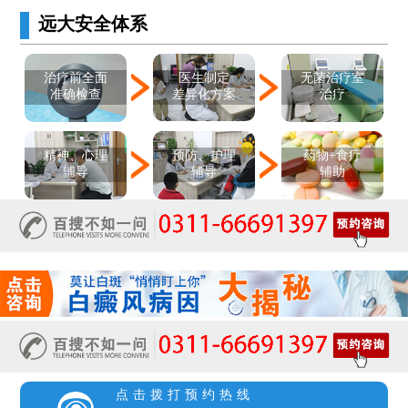
远大安全体系
医生制定
治疗前全面
无菌治疗室
差异化方案
准确检查
治疗
精神、心理
预防、护理
药物+食疗
辅导
辅导
辅助
点击拨打预约热线