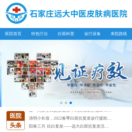
医院首页
特色疗法
白斑科普
诊疗设备
来院路线
阳春三月·抗白复发——远大白斑抗复发活动开启!
放寒假，祛白斑!7天唤醒黑色素!白斑强化诊疗进行中!
7天唤醒黑色素，寒假不留白 体面迎新年!
特邀原清华大学第一附属医院皮肤科主任28-29日来院会诊
预约从速!远大白转黑分享活动即将开幕!特邀北京专家来院坐诊!
恭贺伍德镜检查系统成功落户!暑期超强福利点击领取!
【世界白癜风日】白斑0元普查，更有多重福利千万别错过!
欢乐六一 “粽”享端午——彩绘童画世界 留住美丽瞬间
五一关爱全民皮肤健康，到院领取价值2240元白斑诊疗金!
清明小长假，2022春季白斑抗复发诊疗援助活动开启!
医院
阳春三月·抗白复发——远大白斑抗复发活动开启!
头条
放寒假，祛白斑!7天唤醒黑色素!白斑强化诊疗进行中!