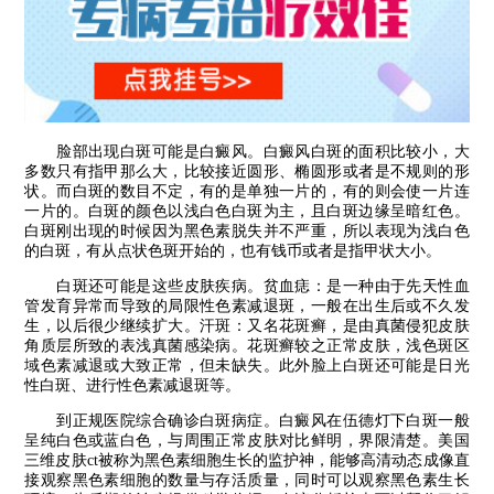
脸部出现白斑可能是白癜风。白癜风白斑的面积比较小，大
多数只有指甲那么大，比较接近圆形、椭圆形或者是不规则的形
状。而白斑的数目不定，有的是单独一片的，有的则会使一片连
一片的。白斑的颜色以浅白色白斑为主，且白斑边缘呈暗红色。
白斑刚出现的时候因为黑色素脱失并不严重，所以表现为浅白色
的白斑，有从点状色斑开始的，也有钱币或者是指甲状大小。
白斑还可能是这些皮肤疾病。贫血痣：是一种由于先天性血
管发育异常而导致的局限性色素减退斑，一般在出生后或不久发
生，以后很少继续扩大。汗斑：又名花斑癣，是由真菌侵犯皮肤
角质层所致的表浅真菌感染病。花斑癣较之正常皮肤，浅色斑区
域色素减退或大致正常，但未缺失。此外脸上白斑还可能是日光
性白斑、进行性色素减退斑等。
到正规医院综合确诊白斑病症。白癜风在伍德灯下白斑一般
呈纯白色或蓝白色，与周围正常皮肤对比鲜明，界限清楚。美国
三维皮肤ct被称为黑色素细胞生长的监护神，能够高清动态成像直
接观察黑色素细胞的数量与存活质量，同时可以观察黑色素生长