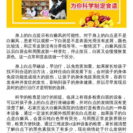
身上的白点提示有白癜风的可能性。对于身上的白点是不是
白癜风，患者可以观察一下白斑是不是表面光滑没有皮屑，颜色
比较浅，和正常皮肤没有分界线等等。一般情况下，白癜风按压
以后白斑会和周围皮肤一样变红，停止按压，白斑又会慢慢恢复
原色。这一点常和贫血痣做一个区分。
身上白点早确诊，早治疗，以免危害加重。如果家长给孩子
找不到合适的治方法，这样任由白斑发展下去，会对孩子的身体
免疫功能造成很大的损伤，让孩子的身体免疫系统失常，容易引
发各种并发症的发生，影响到孩子的身体健康。所以尽早发现后
及时的进行治疗才是明智的选择。
科学的检查是治疗的前提。临床上有很多检查白斑的设备，
可以对孩子身上的白点进行准确诊断，并对白点的发病情况有更
清楚了解。石家庄远大白癜风医院的伍德灯是检查白点的一种基
本设备，通过一定波长的紫外线照射在白点患处，如果孩子的白
点是白癜风，会显示纯白色带有荧光，与周围正常皮肤界限分
明，检查方便快捷。通过三维皮肤ct这种设备的检查，家长能清楚
了解白点下的黑色素脱失了有多少，现在病情处于什么发病时