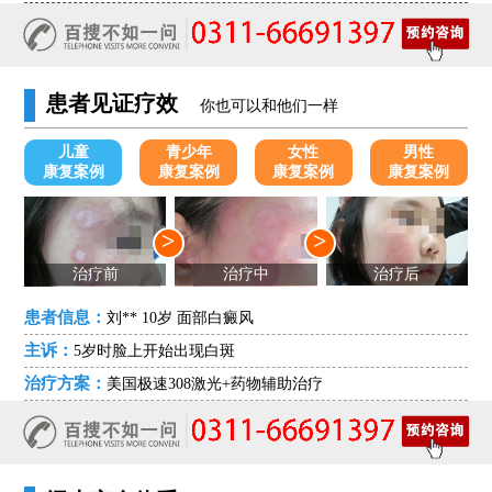
患者见证疗效
你也可以和他们一样
儿童
青少年
女性
男性
康复案例
康复案例
康复案例
康复案例
>
>
治疗前
治疗中
治疗后
患者信息：
刘** 10岁 面部白癜风
主诉：
5岁时脸上开始出现白斑
治疗方案：
美国极速308激光+药物辅助治疗