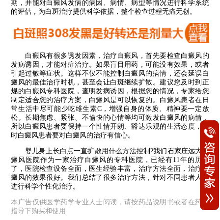
期，并能对白癜风发病的病因、病情、病型等情况进行科学系统
的评估，为白斑治疗提供科学依据，整个检查过程无痛无创。
白癜风有很多诱发因素，治疗白癜风，首先要检查白癜风的
发病诱因，才能对症治疗。如果盲目用药，可能没有效果，或者
引起过敏等症状。这样不仅不能控制白癜风的病情，还会延误白
癜风的最佳治疗时机，甚至会让白斑继续扩散。建议您及时到正
规的白癜风专科医院，查明发病诱因，根据您的情况，专家给您
制定适合您的治疗方案，白癜风是可以恢复的。白癜风患者在日
常生活中尽可能少吃维生素C，增强自身的体质、精神要一定放
松。长期焦虑、紧张、不愉快的心情等均可激发白癜风的病情，
所以白癜风患者要保持一个性情开朗、豁达乐观的生活态度，同
时白癜风患者要对白癜风的治疗有信心。
婴儿身上长白点一直扩散用什么方法控制?我们石家庄远大白
癜风医院作为一家治疗白癜风的专科医院，已经有11年的历史
了，医院检查设备全面，医生经验丰富，治疗方法全面，治疗白
癜风的效果很好。我们总结了很多治疗方法，针对不同患者人群
进行科学个性化治疗。
本广告仅供医学药学专业人士阅读，请按药品说明书或者在药师
指导下购买和使用