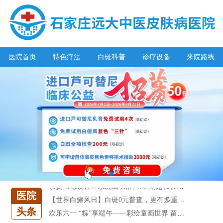
医院首页
特色疗法
白斑科普
诊疗设备
来院路线
阳春三月·抗白复发——远大白斑抗复发活动开启!
放寒假，祛白斑!7天唤醒黑色素!白斑强化诊疗进行中!
7天唤醒黑色素，寒假不留白 体面迎新年!
特邀原清华大学第一附属医院皮肤科主任28-29日来院会诊
预约从速!远大白转黑分享活动即将开幕!特邀北京专家来院坐诊!
恭贺伍德镜检查系统成功落户!暑期超强福利点击领取!
医院
【世界白癜风日】白斑0元普查，更有多重福利千万别错过!
头条
欢乐六一 “粽”享端午——彩绘童画世界 留住美丽瞬间