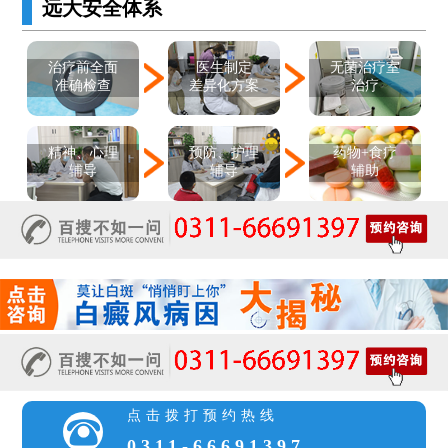
远大安全体系
医生制定
治疗前全面
无菌治疗室
差异化方案
准确检查
治疗
精神、心理
预防、护理
药物+食疗
辅导
辅导
辅助
点击拨打预约热线
0311-66691397