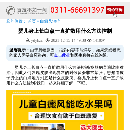
五一关爱全民皮肤健康，到院领取价值2240元白斑诊疗金!
清明小长假，2022春季白斑抗复发诊疗援助活动开启!
阳春三月·抗白复发——远大白斑抗复发活动开启!
您的位置：
首页
ν
白癜风治疗
放寒假，祛白斑!7天唤醒黑色素!白斑强化诊疗进行中!
婴儿身上长白点一直扩散用什么方法控制
7天唤醒黑色素，寒假不留白 体面迎新年!
ydyhzc
2021-12-15 14:49:38
1410次
特邀原清华大学第一附属医院皮肤科主任28-29日来院会诊
预约从速!远大白转黑分享活动即将开幕!特邀北京专家来院坐诊!
温馨提示：
由于篇幅原因，很多内容不能详尽，如果您或者您
的家人需要白斑咨询，可
点击此处
和医生直接在线沟通。
恭贺伍德镜检查系统成功落户!暑期超强福利点击领取!
婴儿身上长白点一直扩散用什么方法控制?皮肤病普遍比较难
治，因此人们发现皮肤出现异常的时候多会非常紧张，想知道孩
子身上的白点地方到底是什么皮肤病。婴儿身上长白点一直扩散
用什么方法控制?我们一起来详细了解一下吧。