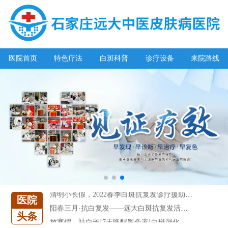
医院首页
特色疗法
白斑科普
诊疗设备
来院路线
阳春三月·抗白复发——远大白斑抗复发活动开启!
放寒假，祛白斑!7天唤醒黑色素!白斑强化诊疗进行中!
7天唤醒黑色素，寒假不留白 体面迎新年!
特邀原清华大学第一附属医院皮肤科主任28-29日来院会诊
预约从速!远大白转黑分享活动即将开幕!特邀北京专家来院坐诊!
恭贺伍德镜检查系统成功落户!暑期超强福利点击领取!
【世界白癜风日】白斑0元普查，更有多重福利千万别错过!
欢乐六一 “粽”享端午——彩绘童画世界 留住美丽瞬间
五一关爱全民皮肤健康，到院领取价值2240元白斑诊疗金!
清明小长假，2022春季白斑抗复发诊疗援助活动开启!
医院
阳春三月·抗白复发——远大白斑抗复发活动开启!
头条
放寒假，祛白斑!7天唤醒黑色素!白斑强化诊疗进行中!