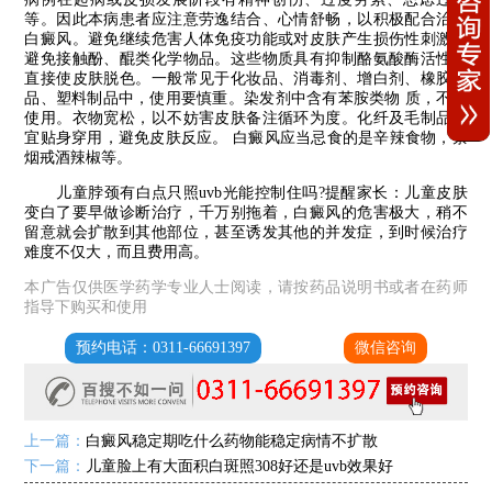
等。因此本病患者应注意劳逸结合、心情舒畅，以积极配合治疗
白癜风。避免继续危害人体免疫功能或对皮肤产生损伤性刺激。
避免接触酚、醌类化学物品。这些物质具有抑制酪氨酸酶活性并
直接使皮肤脱色。一般常见于化妆品、消毒剂、增白剂、橡胶制
品、塑料制品中，使用要慎重。染发剂中含有苯胺类物 质，不宜
使用。衣物宽松，以不妨害皮肤备注循环为度。化纤及毛制品不
宜贴身穿用，避免皮肤反应。 白癜风应当忌食的是辛辣食物，禁
烟戒酒辣椒等。
儿童脖颈有白点只照uvb光能控制住吗?提醒家长：儿童皮肤
变白了要早做诊断治疗，千万别拖着，白癜风的危害极大，稍不
留意就会扩散到其他部位，甚至诱发其他的并发症，到时候治疗
难度不仅大，而且费用高。
本广告仅供医学药学专业人士阅读，请按药品说明书或者在药师
指导下购买和使用
预约电话：0311-66691397
微信咨询
上一篇：
白癜风稳定期吃什么药物能稳定病情不扩散
下一篇：
儿童脸上有大面积白斑照308好还是uvb效果好