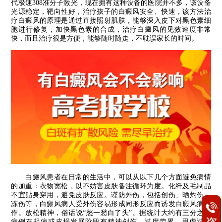
代极速308准分子激光，现在拥有这种设备的医院并不多，该设备
光源稳定，靶向性好，治疗孩子的白癜风安全、快速，该方法治
疗白癜风的原理是通过直接照射肌肤，能够深入皮下对黑色素细
胞进行修复，加快黑色素的合成，治疗白癜风的见效速度非常
快，而且治疗很是方便，能够随时随走，不耽误家长的时间。
白癜风患者在日常的生活中，可以从以下几个方面避免病情
的加重：衣物宽松，以不妨害皮肤备注循环为度。化纤及毛制品
不宜贴身穿用，避免皮肤反应。谨防外伤，包括创伤、晒灼伤、
冻伤等，白癜风病人受外伤容易形成同形反应而诱发白癜风病发
作。放松精神，俗话说“愁一愁白了头”。据统计大约有三分之二
病例在起病或皮损发展阶段有精神创伤、过度劳累、思虑过度