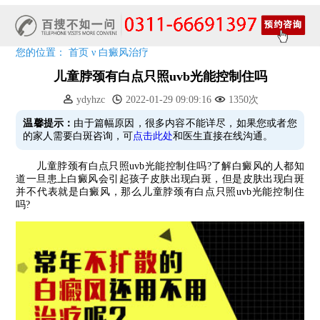
7天唤醒黑色素，寒假不留白 体面迎新年!
特邀原清华大学第一附属医院皮肤科主任28-29日来院会诊
预约从速!远大白转黑分享活动即将开幕!特邀北京专家来院坐诊!
您的位置：
首页
ν
白癜风治疗
恭贺伍德镜检查系统成功落户!暑期超强福利点击领取!
儿童脖颈有白点只照uvb光能控制住吗
ydyhzc
2022-01-29 09:09:16
1350次
温馨提示：
由于篇幅原因，很多内容不能详尽，如果您或者您
的家人需要白斑咨询，可
点击此处
和医生直接在线沟通。
儿童脖颈有白点只照uvb光能控制住吗?了解白癜风的人都知
道一旦患上白癜风会引起孩子皮肤出现白斑，但是皮肤出现白斑
并不代表就是白癜风，那么儿童脖颈有白点只照uvb光能控制住
吗?