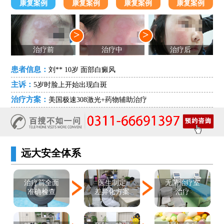
康复案例
康复案例
康复案例
康复案例
>
>
治疗前
治疗中
治疗后
患者信息：
刘** 10岁 面部白癜风
主诉：
5岁时脸上开始出现白斑
治疗方案：
美国极速308激光+药物辅助治疗
远大安全体系
医生制定
治疗前全面
无菌治疗室
差异化方案
准确检查
治疗