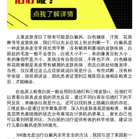
儿童皮肤变白了很有可能是白癜风、白色糠疹、汗斑、花斑
癣等等皮肤疾病，我们可以先从症状上初步判断一下。白癜风是
一种皮肤表皮非常得光滑平整，没有鳞屑和萎缩的皮肤疾病，白
斑处的毛发一般不会变白，白斑大小不一，有的像黄豆粒大小，
有的像指甲盖大小。发病没有自觉症状，不疼也不痒。白色糠疹
和花斑癣都是表皮带有鳞屑的皮肤疾病，而且白斑处轻微发痒。
当然，仅仅通过这么点症状就说白斑是什么，有些武断，没有科
学依据，很容易误诊，因此患者还需到正规医院去做相应检查之
后，才能确诊。
在临床上检查白斑一般会用到伍德灯和三维皮肤ct。伍德灯可
以查看白斑表皮皮损的荧光反应，通过不同白斑在伍德灯下的不
同反应，来确诊白斑是什么。还可以找到身上隐藏白斑的存在。
三维皮肤ct是通过光学聚集原理，深入到皮肤基底层做检查。将基
底层黑色素细胞的状态分布展现在计算机的屏幕上，家长自己也
可以看到明显对比。为白斑的治疗提供有效的科学依据。建议治
疗儿童白癜风使用308激光。
308激光是治疗白癜风非常安全的方法，我院引进了美国新一