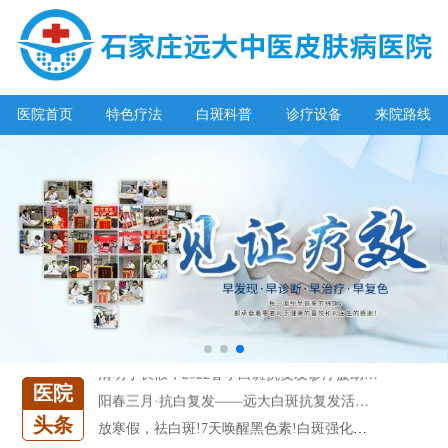
医院首页
特色疗法
白斑科普
诊疗设备
来院路线
阳春三月·抗白复发——远大白斑抗复发活动开启!
放寒假，祛白斑!7天唤醒黑色素!白斑强化诊疗进行中!
7天唤醒黑色素，寒假不留白 体面迎新年!
特邀原清华大学第一附属医院皮肤科主任28-29日来院会诊
预约从速!远大白转黑分享活动即将开幕!特邀北京专家来院坐诊!
恭贺伍德镜检查系统成功落户!暑期超强福利点击领取!
【世界白癜风日】白斑0元普查，更有多重福利千万别错过!
欢乐六一 “粽”享端午——彩绘童画世界 留住美丽瞬间
五一关爱全民皮肤健康，到院领取价值2240元白斑诊疗金!
清明小长假，2022春季白斑抗复发诊疗援助活动开启!
医院
阳春三月·抗白复发——远大白斑抗复发活动开启!
放寒假，祛白斑!7天唤醒黑色素!白斑强化诊疗进行中!
头条
7天唤醒黑色素，寒假不留白 体面迎新年!