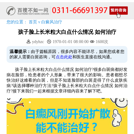
特邀原清华大学第一附属医院皮肤科主任28-29日来院会诊
预约从速!远大白转黑分享活动即将开幕!特邀北京专家来院坐诊!
您的位置：
首页
ν
白癜风治疗
恭贺伍德镜检查系统成功落户!暑期超强福利点击领取!
孩子脸上长米粒大白点什么情况 如何治疗
ydyhzc
1970-01-01 08:00:00
1600次
温馨提示：
由于篇幅原因，很多内容不能详尽，如果您或者您
的家人需要白斑咨询，可
点击此处
和医生直接在线沟通。
孩子脸上长米粒大白点什么情况 如何治疗?很多白斑病都好发
病在脸部，给患者的个人形象，带来了很大的影响。患者都想尽
快治好这难看的白斑，但是不知道脸部的白斑是得了什么皮肤疾
病?该选择哪种治疗方法?孩子脸上长米粒大白点什么情况 如何治
疗?接下来我们一起来根据文章详细内容来了解下吧。