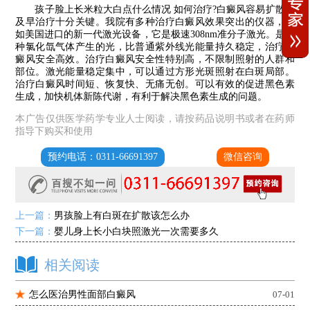
孩子脸上长米粒大白点什么情况 如何治疗?白癜风容易扩散，
及早治疗十分关键。我院有多种治疗白癜风效果突出的仪器，比
如美国进口的新一代激光设备，它是极速308nm准分子激光。是一
种氯化氙气体产生的光，比普通紫外线光能量持久稳定，治疗白
癜风安全高效。治疗白癜风安全性特别高，不限制照射的人群和
部位。激光能量稳定集中，可以通过方形光斑照射在白斑局部。
治疗白癜风时间短、恢复快、无痛无创。可以有效的促进黑色素
生成，加快机体新陈代谢，有利于解决黑色素生成的问题。
本广告仅供医学药学专业人士阅读，请按药品说明书或者在药师
指导下购买和使用
预约电话：0311-66691397
微信咨询
上一篇：
男孩脸上有白斑在扩散该怎么办
下一篇：
婴儿身上长小白块照激光一次需要多久
相关阅读
怎么医治男性面部白癜风
07-01