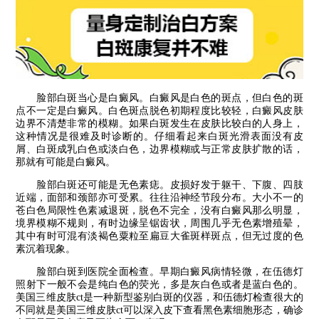
脸部白斑当心是白癜风。白癜风是白色的斑点，但白色的斑
点不一定是白癜风。白色斑点脱色初期程度比较轻，白癜风皮肤
边界不清楚非常的模糊。如果白斑发生在皮肤比较白的人身上，
这种情况是很难及时诊断的。仔细看起来白斑光滑表面没有皮
屑、白斑成乳白色或淡白色，边界模糊或与正常皮肤扩散的话，
那就有可能是白癜风。
脸部白斑还可能是无色素痣。皮损好发于躯干、下腹、四肢
近端，面部和颈部亦可受累。往往沿神经节段分布。大小不一的
苍白色局限性色素减退斑，脱色不完全，没有白癜风那么明显，
境界模糊不规则，有时边缘呈锯齿状，周围几乎无色素增殖晕，
其中有时可混有淡褐色粟粒至扁豆大雀斑样斑点，但无过度的色
素沉着现象。
脸部白斑到医院全面检查。早期白癜风病情轻微，在伍德灯
照射下一般不会是纯白色的荧光，多是灰白色或者是蓝白色的。
美国三维皮肤ct是一种新型鉴别白斑的仪器，和伍德灯检查很大的
不同就是美国三维皮肤ct可以深入皮下查看黑色素细胞形态，确诊