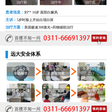
治疗前
治疗中
治疗后
患者信息：
刘** 10岁 面部白癜风
主诉：
5岁时脸上开始出现白斑
治疗方案：
美国极速308激光+药物辅助治疗
远大安全体系
医生制定
治疗前全面
无菌治疗室
差异化方案
准确检查
治疗
精神、心理
预防、护理
药物+食疗
辅导
辅导
辅助