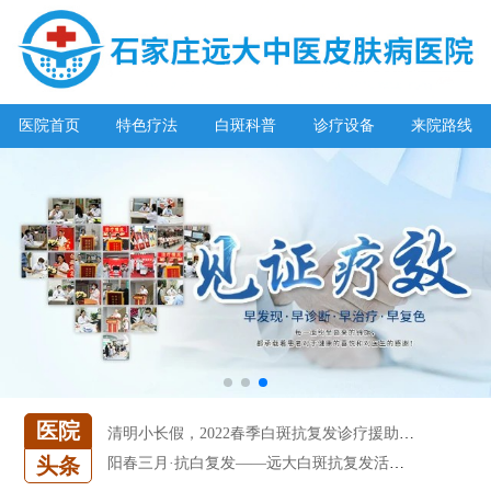
医院首页
特色疗法
白斑科普
诊疗设备
来院路线
阳春三月·抗白复发——远大白斑抗复发活动开启!
放寒假，祛白斑!7天唤醒黑色素!白斑强化诊疗进行中!
7天唤醒黑色素，寒假不留白 体面迎新年!
特邀原清华大学第一附属医院皮肤科主任28-29日来院会诊
预约从速!远大白转黑分享活动即将开幕!特邀北京专家来院坐诊!
恭贺伍德镜检查系统成功落户!暑期超强福利点击领取!
【世界白癜风日】白斑0元普查，更有多重福利千万别错过!
欢乐六一 “粽”享端午——彩绘童画世界 留住美丽瞬间
五一关爱全民皮肤健康，到院领取价值2240元白斑诊疗金!
清明小长假，2022春季白斑抗复发诊疗援助活动开启!
医院
阳春三月·抗白复发——远大白斑抗复发活动开启!
头条
放寒假，祛白斑!7天唤醒黑色素!白斑强化诊疗进行中!