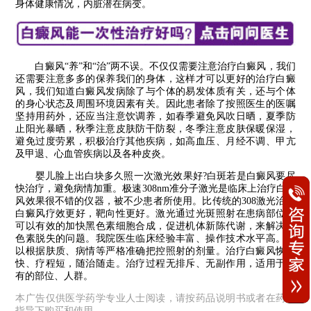
身体健康情况，内脏潜在病变。
白癜风“养”和“治”两不误。不仅仅需要注意治疗白癜风，我们
还需要注意多多的保养我们的身体，这样才可以更好的治疗白癜
风，我们知道白癜风发病除了与个体的易发体质有关，还与个体
的身心状态及周围环境因素有关。因此患者除了按照医生的医嘱
坚持用药外，还应当注意饮调养，如春季避免风吹日晒，夏季防
止阳光暴晒，秋季注意皮肤防干防裂，冬季注意皮肤保暖保湿，
避免过度劳累，积极治疗其他疾病，如高血压、月经不调、甲亢
及甲退、心血管疾病以及各种皮炎。
婴儿脸上出白块多久照一次激光效果好?白斑若是白癜风要尽
快治疗，避免病情加重。极速308nm准分子激光是临床上治疗白癜
风效果很不错的仪器，被不少患者所使用。比传统的308激光治疗
白癜风疗效更好，靶向性更好。激光通过光斑照射在患病部位，
可以有效的加快黑色素细胞合成，促进机体新陈代谢，来解决黑
色素脱失的问题。我院医生临床经验丰富、操作技术水平高。可
以根据肤质、病情等严格准确把控照射的剂量。治疗白癜风恢复
快、疗程短，随治随走。治疗过程无排斥、无副作用，适用于所
有的部位、人群。
本广告仅供医学药学专业人士阅读，请按药品说明书或者在药师
指导下购买和使用