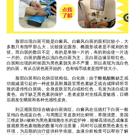
脸部出现白斑可能是白癜风。白癜风白斑的面积比较小，大
多数只有指甲那么大，比较接近圆形、椭圆形或者是不规则的形
状。而白斑的数目不定，有的是单独一片的，有的则会使一片连
一片的。白斑的颜色以浅白色白斑为主，且白斑边缘呈暗红色。
白斑刚出现的时候因为黑色素脱失并不严重，所以表现为浅白色
的白斑，有从点状色斑开始的，也有钱币或者是指甲状大小。
脸部白斑和白化病症状相似。白化病：由于酪氨酸酶缺乏或
功能减退引起的一种皮肤及附属器官黑色素缺乏或合成障碍所导
致的遗传性白斑病。全身皮肤呈乳白或粉红色，毛发为淡白或淡
黄色。由于缺乏黑色素的保护，患者皮肤对光线高度敏感，日晒
后易发生晒斑和各种光感性皮炎。
到正规医院综合确诊白斑病症。白癜风在伍德灯下白斑一般
呈纯白色或蓝白色，与周围正常皮肤对比鲜明，界限清楚。美国
三维皮肤ct被称为黑色素细胞生长的监护神，能够高清动态成像直
接观察黑色素细胞的数量与存活质量，同时可以观察黑色素生长
环境，为后期的治疗提供科学依据。血液分析检查可以帮你了解