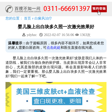
7天唤醒黑色素，寒假不留白 体面迎新年!
特邀原清华大学第一附属医院皮肤科主任28-29日来院会诊
预约从速!远大白转黑分享活动即将开幕!特邀北京专家来院坐诊!
您的位置：
首页
ν
白癜风治疗
恭贺伍德镜检查系统成功落户!暑期超强福利点击领取!
婴儿脸上出白块多久照一次激光效果好
ydyhzc
2022-02-07 16:56:06
1363次
温馨提示：
由于篇幅原因，很多内容不能详尽，如果您或者您
的家人需要白斑咨询，可
点击此处
和医生直接在线沟通。
婴儿脸上出白块多久照一次激光效果好?皮肤是我们人体的一
道防线，被我们当做自身的保护膜。当皮肤出现异常会让人非常
担心，尤其是脸部的皮肤出现问题。将会直接影响着人们的形
象，我们一定要重视。那么婴儿脸上出白块多久照一次激光效果
好?我们一起来了解一下吧。