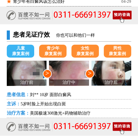
青少年有白癜风该怎么治好
04-29
患者见证疗效
你也可以和他们一样
儿童
青少年
女性
男性
康复案例
康复案例
康复案例
康复案例
>
>
治疗前
治疗中
治疗后
患者信息：
刘** 10岁 面部白癜风
主诉：
5岁时脸上开始出现白斑
治疗方案：
美国极速308激光+药物辅助治疗