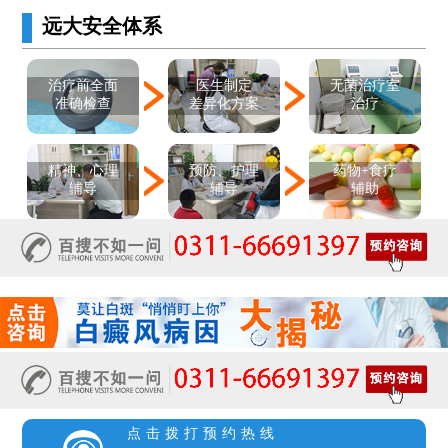
远大安全体系
医生制定
治疗前全面
无菌治疗室
差异化方案
准确检查
治疗
精神、心理
预防、护理
药物+食疗
辅导
辅导
辅助
点击拨打预约热线