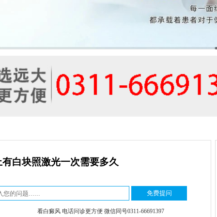
上有白块照激光一次需要多久
看白癜风 电话问诊更方便 微信同号0311-66691397