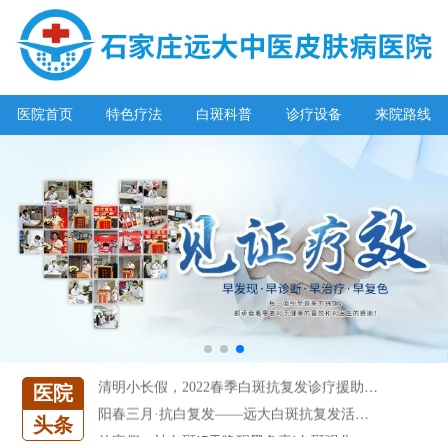
医院首页
特色疗法
白斑科普
诊疗设备
来院路线
阳春三月·抗白复发——远大白斑抗复发活动开启!
放寒假，祛白斑!7天唤醒黑色素!白斑强化诊疗进行中!
7天唤醒黑色素，寒假不留白 体面迎新年!
特邀原清华大学第一附属医院皮肤科主任28-29日来院会诊
预约从速!远大白转黑分享活动即将开幕!特邀北京专家来院坐诊!
恭贺伍德镜检查系统成功落户!暑期超强福利点击领取!
【世界白癜风日】白斑0元普查，更有多重福利千万别错过!
欢乐六一 “粽”享端午——彩绘童画世界 留住美丽瞬间
五一关爱全民皮肤健康，到院领取价值2240元白斑诊疗金!
清明小长假，2022春季白斑抗复发诊疗援助活动开启!
医院
阳春三月·抗白复发——远大白斑抗复发活动开启!
头条
放寒假，祛白斑!7天唤醒黑色素!白斑强化诊疗进行中!