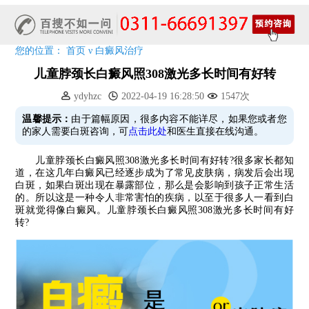
7天唤醒黑色素，寒假不留白 体面迎新年!
特邀原清华大学第一附属医院皮肤科主任28-29日来院会诊
预约从速!远大白转黑分享活动即将开幕!特邀北京专家来院坐诊!
您的位置：
首页
ν
白癜风治疗
恭贺伍德镜检查系统成功落户!暑期超强福利点击领取!
儿童脖颈长白癜风照308激光多长时间有好转
ydyhzc
2022-04-19 16:28:50
1547次
温馨提示：
由于篇幅原因，很多内容不能详尽，如果您或者您
的家人需要白斑咨询，可
点击此处
和医生直接在线沟通。
儿童脖颈长白癜风照308激光多长时间有好转?很多家长都知
道，在这几年白癜风已经逐步成为了常见皮肤病，病发后会出现
白斑，如果白斑出现在暴露部位，那么是会影响到孩子正常生活
的。所以这是一种令人非常害怕的疾病，以至于很多人一看到白
斑就觉得像白癜风。儿童脖颈长白癜风照308激光多长时间有好
转?