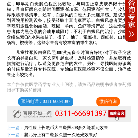
点，即早期白斑脱色程度比较轻，与周围正常皮肤界限十分模
糊，且白斑颜色会随时间而逐渐加深、范围逐渐扩大，与皮肤的
界限越来越清晰。还有，白癜风的白斑大多无痛痒感。建议患者
到医院用检测设备，接受经验丰富专家面诊。白癜风患者要少吃
辛辣刺激性食物如酒、辣椒、羊肉、鱼虾等海产品，这些食物对
患者体内黑色素的合成形成阻碍，不利于白癜风的治疗。少吃富
含维生素C的水果如桔子、橙子、柚子、猕猴桃、西红柿、山楂、
杨梅、樱桃等，这些水果含有较丰富的维生素C。
儿童脖颈长白癜风照308激光多长时间有好转?对于孩子突然
长有的异常白斑，家长需引起重视，及时检查确诊，并采取有效
措施进行治疗，以避免更多危害的发生。另外，寻找医院做诊断
的时候尽量选择专科医院，专治白斑医院检查不仅全面，治疗效
果还比较突出。
本广告仅供医学药学专业人士阅读，请按药品说明书或者在药师
指导下购买和使用
预约电话：0311-66691397
微信咨询
上一篇：
男性脸上长硬币大白斑照308多久能看到效果
下一篇：
婴儿身上有白斑多久照一次激光效果好