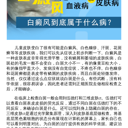
儿童皮肤变白了很有可能是白癜风、白色糠疹、汗斑、花斑
癣等等皮肤疾病，我们可以先从症状上初步判断一下。白癜风是
一种皮肤表皮非常得光滑平整，没有鳞屑和萎缩的皮肤疾病，白
斑处的毛发一般不会变白，白斑大小不一，有的像黄豆粒大小，
有的像指甲盖大小。发病没有自觉症状，不疼也不痒。白色糠疹
和花斑癣都是表皮带有鳞屑的皮肤疾病，而且白斑处轻微发痒。
当然，仅仅通过这么点症状就说白斑是什么，有些武断，没有科
学依据，很容易误诊，因此患者还需到正规医院去做相应检查之
后，才能确诊。
在临床上检查白斑一般会用到伍德灯和三维皮肤ct。伍德灯可
以查看白斑表皮皮损的荧光反应，通过不同白斑在伍德灯下的不
同反应，来确诊白斑是什么。还可以找到身上隐藏白斑的存在。
三维皮肤ct是通过光学聚集原理，深入到皮肤基底层做检查。将基
底层黑色素细胞的状态分布展现在计算机的屏幕上，家长自己也
可以看到明显对比。为白斑的治疗提供有效的科学依据。建议治