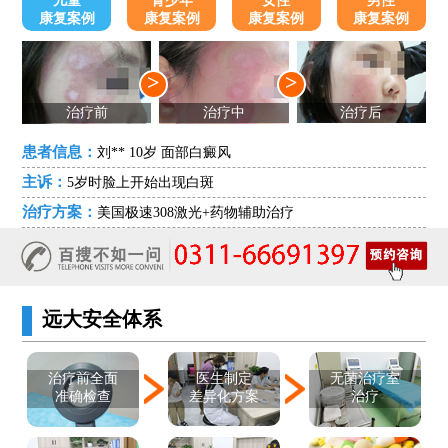
儿童
青少年
女性
男性
康复案例
康复案例
康复案例
康复案例
>
>
治疗前
治疗中
治疗后
患者信息：
刘** 10岁 面部白癜风
主诉：
5岁时脸上开始出现白斑
治疗方案：
美国极速308激光+药物辅助治疗
远大安全体系
医生制定
治疗前全面
无菌治疗室
差异化方案
准确检查
治疗