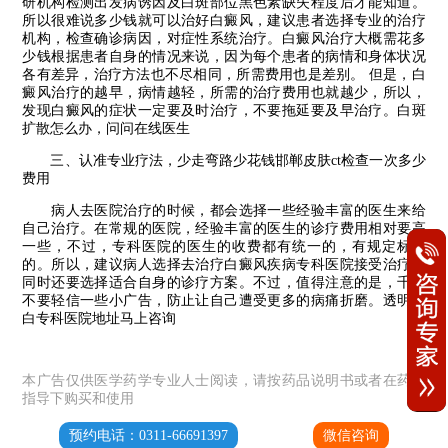
研机构检测出发病诱因及白斑部位黑色素缺失程度后才能知道。
所以很难说多少钱就可以治好白癜风，建议患者选择专业的治疗
机构，检查确诊病因，对症性系统治疗。白癜风治疗大概需花多
少钱根据患者自身的情况来说，因为每个患者的病情和身体状况
各有差异，治疗方法也不尽相同，所需费用也是差别。 但是，白
癜风治疗的越早，病情越轻，所需的治疗费用也就越少，所以，
发现白癜风的症状一定要及时治疗，不要拖延要及早治疗。白斑
扩散怎么办，问问在线医生
三、认准专业疗法，少走弯路少花钱邯郸皮肤ct检查一次多少
费用
病人去医院治疗的时候，都会选择一些经验丰富的医生来给
自己治疗。在常规的医院，经验丰富的医生的诊疗费用相对要高
一些，不过，专科医院的医生的收费都有统一的，有规定标准
的。所以，建议病人选择去治疗白癜风疾病专科医院接受治疗，
同时还要选择适合自身的诊疗方案。不过，值得注意的是，千万
不要轻信一些小广告，防止让自己遭受更多的病痛折磨。透明祛
白专科医院地址马上咨询
本广告仅供医学药学专业人士阅读，请按药品说明书或者在药师
指导下购买和使用
预约电话：0311-66691397
微信咨询