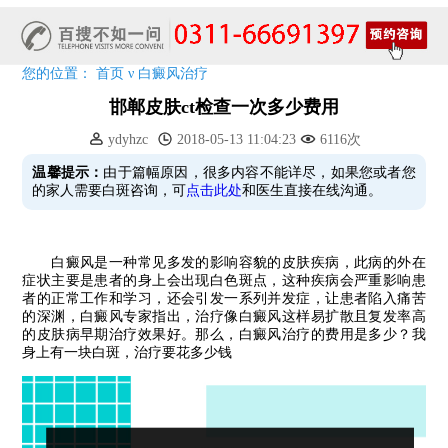
7天唤醒黑色素，寒假不留白 体面迎新年!
特邀原清华大学第一附属医院皮肤科主任28-29日来院会诊
预约从速!远大白转黑分享活动即将开幕!特邀北京专家来院坐诊!
您的位置：
首页
ν
白癜风治疗
恭贺伍德镜检查系统成功落户!暑期超强福利点击领取!
邯郸皮肤ct检查一次多少费用
ydyhzc
2018-05-13 11:04:23
6116次
温馨提示：
由于篇幅原因，很多内容不能详尽，如果您或者您
的家人需要白斑咨询，可
点击此处
和医生直接在线沟通。
白癜风是一种常见多发的影响容貌的皮肤疾病，此病的外在
症状主要是患者的身上会出现白色斑点，这种疾病会严重影响患
者的正常工作和学习，还会引发一系列并发症，让患者陷入痛苦
的深渊，白癜风专家指出，治疗像白癜风这样易扩散且复发率高
的皮肤病早期治疗效果好。那么，白癜风治疗的费用是多少？我
身上有一块白斑，治疗要花多少钱