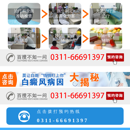
医生制定
治疗前全面
无菌治疗室
差异化方案
准确检查
治疗
精神、心理
预防、护理
药物+食疗
辅导
辅导
辅助
点击拨打预约热线
0311-66691397