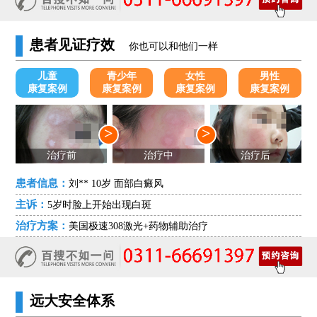
患者见证疗效
你也可以和他们一样
儿童
青少年
女性
男性
康复案例
康复案例
康复案例
康复案例
>
>
治疗前
治疗中
治疗后
患者信息：
刘** 10岁 面部白癜风
主诉：
5岁时脸上开始出现白斑
治疗方案：
美国极速308激光+药物辅助治疗
远大安全体系