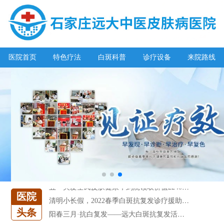
医院首页
特色疗法
白斑科普
诊疗设备
来院路线
阳春三月·抗白复发——远大白斑抗复发活动开启!
放寒假，祛白斑!7天唤醒黑色素!白斑强化诊疗进行中!
7天唤醒黑色素，寒假不留白 体面迎新年!
特邀原清华大学第一附属医院皮肤科主任28-29日来院会诊
预约从速!远大白转黑分享活动即将开幕!特邀北京专家来院坐诊!
恭贺伍德镜检查系统成功落户!暑期超强福利点击领取!
【世界白癜风日】白斑0元普查，更有多重福利千万别错过!
欢乐六一 “粽”享端午——彩绘童画世界 留住美丽瞬间
五一关爱全民皮肤健康，到院领取价值2240元白斑诊疗金!
清明小长假，2022春季白斑抗复发诊疗援助活动开启!
医院
阳春三月·抗白复发——远大白斑抗复发活动开启!
头条
放寒假，祛白斑!7天唤醒黑色素!白斑强化诊疗进行中!