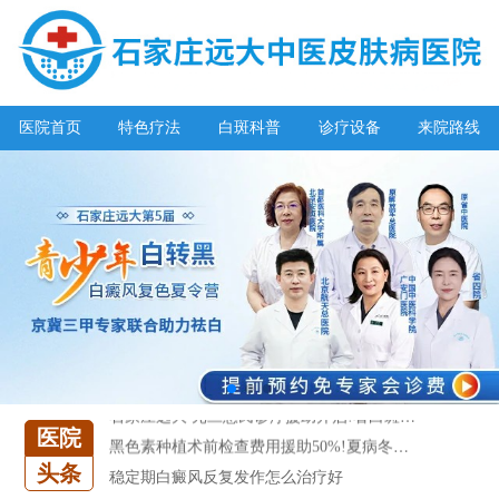
稳定期白癜风反复发作怎么治疗好
青少年白癜风能用激光治疗吗？
发现你长的不错，可惜毁在了白癜风
特邀原清华大学第一附属医院皮肤科主任28-29日来院会诊
医院首页
特色疗法
白斑科普
诊疗设备
来院路线
预约从速!远大白转黑分享活动即将开幕!特邀北京专家来院坐诊!
恭贺伍德镜检查系统成功落户!暑期超强福利点击领取!
【世界白癜风日】白斑0元普查，更有多重福利千万别错过!
欢乐六一 “粽”享端午——彩绘童画世界 留住美丽瞬间
五一关爱全民皮肤健康，到院领取价值2240元白斑诊疗金!
清明小长假，2022春季白斑抗复发诊疗援助活动开启!
阳春三月·抗白复发——远大白斑抗复发活动开启!
放寒假，祛白斑!7天唤醒黑色素!白斑强化诊疗进行中!
7天唤醒黑色素，寒假不留白 体面迎新年!
石家庄远大 元旦惠民诊疗援助开启!看白斑更省钱!
医院
黑色素种植术前检查费用援助50%!夏病冬治“种”出健康好肤色!
稳定期白癜风反复发作怎么治疗好
头条
青少年白癜风能用激光治疗吗？