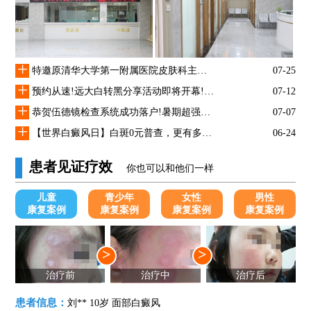
+
特邀原清华大学第一附属医院皮肤科主任28-29日来院会诊
07-25
+
预约从速!远大白转黑分享活动即将开幕!特邀北京专家来院坐诊!
07-12
+
恭贺伍德镜检查系统成功落户!暑期超强福利点击领取!
07-07
+
【世界白癜风日】白斑0元普查，更有多重福利千万别错过!
06-24
患者见证疗效
你也可以和他们一样
儿童
青少年
女性
男性
康复案例
康复案例
康复案例
康复案例
>
>
治疗前
治疗中
治疗后
患者信息：
刘** 10岁 面部白癜风