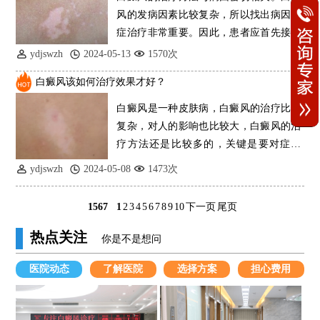
风的发病因素比较复杂，所以找出病因对
症治疗非常重要。因此，患者应首先接受
专业科
ydjswzh
2024-05-13
1570次
白癜风该如何治疗效果才好？
白癜风是一种皮肤病，白癜风的治疗比较
复杂，对人的影响也比较大，白癜风的治
疗方法还是比较多的，关键是要对症治
疗，每个人的病
ydjswzh
2024-05-08
1473次
1567
1
2
3
4
5
6
7
8
9
10
下一页
尾页
热点关注
你是不是想问
医院动态
了解医院
选择方案
担心费用