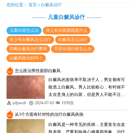
您的位置：
首页
ν
白癜风治疗
发现你长的不错，可惜毁在了白癜风
特邀原清华大学第一附属医院皮肤科主任28-29日来院会诊
--------
儿童白癜风诊疗
--------
预约从速!远大白转黑分享活动即将开幕!特邀北京专家来院坐诊!
儿童白斑怎么治
身上长白斑原因是什么
恭贺伍德镜检查系统成功落户!暑期超强福利点击领取!
青少年白癜风怎么治疗
白癜风怎么治疗
邯郸白癜风治疗费用
手部出现白斑怎么办
白癜风能治好吗？
怎么医治男性面部白癜风
白癜风的发病率不取决于人，男女都有可
能患上白癜风。男人比较粗心，有时候不
太在意身上的白斑，但是男人不能不注意
脸上的白
ydjswzh
2024-07-01
1939次
从3个方面有针对性的治疗白癜风疾病
白癜风是一种常见的疾病，主要发生在皮
肤表面，严重影响身心健康和形象。治疗