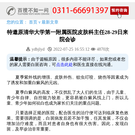
7天唤醒黑色素，寒假不留白 体面迎新年!
特邀原清华大学第一附属医院皮肤科主任28-29日来院会诊
预约从速!远大白转黑分享活动即将开幕!特邀北京专家来院坐诊!
您的位置：
首页
ν
最新文章
恭贺伍德镜检查系统成功落户!暑期超强福利点击领取!
特邀原清华大学第一附属医院皮肤科主任28-29日来
院会诊
ydbjlyd
2022-07-25 16:55:12
4870次
温馨提示：
由于篇幅原因，很多内容不能详尽，如果您或者您
的家人需要白斑咨询，可
点击此处
和医生直接在线沟通。
夏季紫外线的增强、皮肤外伤、蚊虫叮咬、烧伤等因素成为
了诱发和加重白癜风的元凶。
夏季白癜风的高发，不仅扰乱了大人们的生活，由于儿童、
青少年自律、自控能力较差，更容易被白癜风找上门，所以儿
童、青少年如何祛白也成为家长们关注的重点问题。
只要选择正规的医院，配合医生的治疗便可达到临床复色效
果。需要强调的是，白斑病发后若不加干预，任其发展，不仅会
增加治疗难度，而且对患者自身也有很大伤害。因此，发现白
斑，及早诊治非常重要。