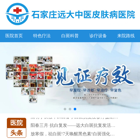
医院首页
特色疗法
白斑科普
诊疗设备
来院路线
阳春三月·抗白复发——远大白斑抗复发活动开启!
放寒假，祛白斑!7天唤醒黑色素!白斑强化诊疗进行中!
7天唤醒黑色素，寒假不留白 体面迎新年!
特邀原清华大学第一附属医院皮肤科主任28-29日来院会诊
预约从速!远大白转黑分享活动即将开幕!特邀北京专家来院坐诊!
恭贺伍德镜检查系统成功落户!暑期超强福利点击领取!
【世界白癜风日】白斑0元普查，更有多重福利千万别错过!
欢乐六一 “粽”享端午——彩绘童画世界 留住美丽瞬间
五一关爱全民皮肤健康，到院领取价值2240元白斑诊疗金!
清明小长假，2022春季白斑抗复发诊疗援助活动开启!
医院
阳春三月·抗白复发——远大白斑抗复发活动开启!
头条
放寒假，祛白斑!7天唤醒黑色素!白斑强化诊疗进行中!