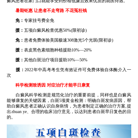
癜风患者在家门口就能享受到价格低廉且效果优质的就医待遇。
暑期钜惠 让患者不走弯路 不花冤枉钱
免：
专家挂号费全免
援：
五项白癜风检查优惠50%(限初诊)
免：
患者免费体验美国极速308激光5个光斑(限初诊)
援：
表皮黑色素细胞种植援助10%—20%
援：
其他白斑治疗项目援助10%—50%
援：
2022年中高考考生凭有效证件可免费体验自体酶介入一
次
科学检测致诱因 对症治疗才能早日康复
白癜风科学检测是规范化治疗的重要前提，同样也是白癜风
能够康复的关键因素，白斑5项黄金检测：明确白斑发病原因，帮
助白癜风患者正确认识自身病情，为患者制定正确的治疗方案,提
出zhuan ye、合理的临床治疗意见，以达到患者白斑早日复色的目
的。