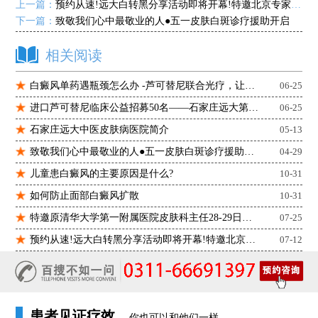
上一篇：
预约从速!远大白转黑分享活动即将开幕!特邀北京专家来院坐诊!
下一篇：
致敬我们心中最敬业的人●五一皮肤白斑诊疗援助开启
相关阅读
白癜风单药遇瓶颈怎么办 -芦可替尼联合光疗，让难治部位"跟上来"
06-25
进口芦可替尼临床公益招募50名——石家庄远大第5届青少年白癜风复色夏令营启动
06-25
石家庄远大中医皮肤病医院简介
05-13
致敬我们心中最敬业的人●五一皮肤白斑诊疗援助开启
04-29
儿童患白癜风的主要原因是什么?
10-31
如何防止面部白癜风扩散
10-31
特邀原清华大学第一附属医院皮肤科主任28-29日来院会诊
07-25
预约从速!远大白转黑分享活动即将开幕!特邀北京专家来院坐诊!
07-12
患者见证疗效
你也可以和他们一样