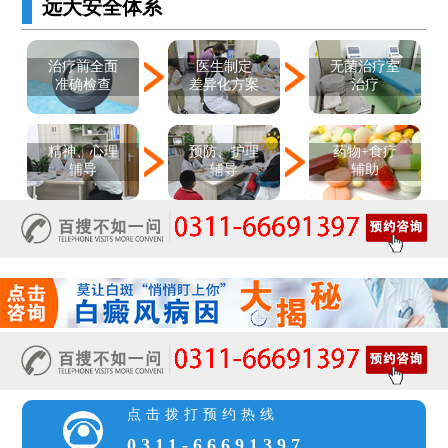
远大安全体系
医生制定
治疗前全面
无菌治疗室
差异化方案
准确检查
治疗
精神、心理
预防、护理
药物+食疗
辅导
辅导
辅助
点击拨打预约热线
0311-66691397