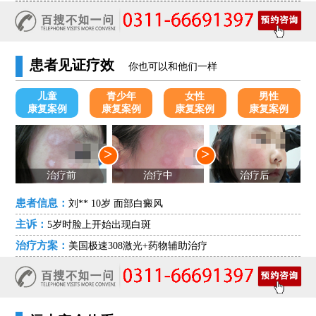
患者见证疗效
你也可以和他们一样
儿童
青少年
女性
男性
康复案例
康复案例
康复案例
康复案例
>
>
治疗前
治疗中
治疗后
患者信息：
刘** 10岁 面部白癜风
主诉：
5岁时脸上开始出现白斑
治疗方案：
美国极速308激光+药物辅助治疗