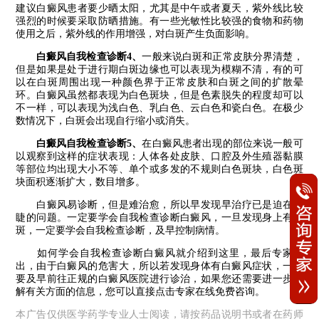
建议白癜风患者要少晒太阳，尤其是中午或者夏天，紫外线比较
强烈的时候要采取防晒措施。有一些光敏性比较强的食物和药物
使用之后，紫外线的作用增强，对白斑产生负面影响。
白癜风自我检查诊断4、
一般来说白斑和正常皮肤分界清楚，
但是如果是处于进行期白斑边缘也可以表现为模糊不清，有的可
以在白斑周围出现一种颜色界于正常皮肤和白斑之间的扩散晕
环。白癜风虽然都表现为白色斑块，但是色素脱失的程度却可以
不一样，可以表现为浅白色、乳白色、云白色和瓷白色。在极少
数情况下，白斑会出现自行缩小或消失。
白癜风自我检查诊断5、
在白癜风患者出现的部位来说一般可
以观察到这样的症状表现：人体各处皮肤、口腔及外生殖器黏膜
等部位均出现大小不等、单个或多发的不规则白色斑块，白色斑
块面积逐渐扩大，数目增多。
白癜风易诊断，但是难治愈，所以早发现早治疗已是迫在眉
睫的问题。一定要学会自我检查诊断白癜风，一旦发现身上有白
斑，一定要学会自我检查诊断，及早控制病情。
如何学会自我检查诊断白癜风就介绍到这里，最后专家指
出，由于白癜风的危害大，所以若发现身体有白癜风症状，一定
要及早前往正规的白癜风医院进行诊治，如果您还需要进一步了
解有关方面的信息，您可以直接点击专家在线免费咨询。
本广告仅供医学药学专业人士阅读，请按药品说明书或者在药师