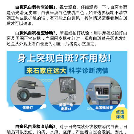
白癜风自我检查诊断1、
视觉观察。仔细观察一下，白斑表面
是否光滑无皮屑，白斑呈淡白色或乳白色，如果边界模糊不清或
朝正常皮肤扩散的话，有可能是白癜风，具体情况需要看到白斑
后才可以确诊。
白癜风自我检查诊断2、
摩擦或拍打试验：用手摩擦或拍打白
斑及周围正常皮肤，当周围皮肤变红时，观察白斑处是否也发红
还是从外观上看白斑更为明显，后者提示贫血痣。
白癜风自我检查诊断3、
对于日光或紫外线较敏感的白斑，日
晒后可以发红、灼痛、水疱、瘙痒，严重者白斑会发展。因此，