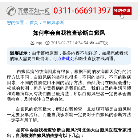
7天唤醒黑色素，寒假不留白 体面迎新年!
特邀原清华大学第一附属医院皮肤科主任28-29日来院会诊
预约从速!远大白转黑分享活动即将开幕!特邀北京专家来院坐诊!
您的位置：
首页
ν
白癜风诊断
恭贺伍德镜检查系统成功落户!暑期超强福利点击领取!
如何学会自我检查诊断白癜风
zqq
2013-02-27 14:34:54
4473次
温馨提示：
由于篇幅原因，很多内容不能详尽，如果您或者您
的家人需要白斑咨询，可
点击此处
和医生直接在线沟通。
白癜风病的致病因素有很多，根据不同的发病原因实行的治
疗方法不同，白癜风病的类型也很多，不同的类型、不同的致病
因素、不同的性质使用不同的治疗方法。虽然我们在医院会进行
权威的检测，但是毕竟得病的是我们自己，我们自己的生活习惯
和疼痛病痒只有我们自己最清楚，所以白癜风患者一定要学会自
我检查，及时关注自己的身体。
白癜风的危害极大，所以自我检查一旦发现可能是白癜风时
一定要及早治疗。而能自我诊断就一定要对于白癜风的诊断方法
一定要有所了解。
如何学会自我检查诊断白癜风?河北远大白癜风医院专家指
出，自我检测白癜风的依据有以下几点：