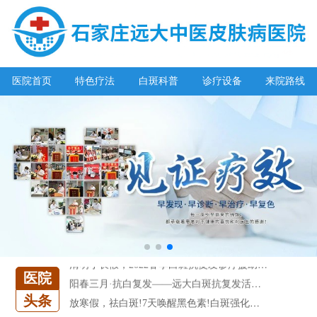
医院首页
特色疗法
白斑科普
诊疗设备
来院路线
阳春三月·抗白复发——远大白斑抗复发活动开启!
放寒假，祛白斑!7天唤醒黑色素!白斑强化诊疗进行中!
7天唤醒黑色素，寒假不留白 体面迎新年!
特邀原清华大学第一附属医院皮肤科主任28-29日来院会诊
预约从速!远大白转黑分享活动即将开幕!特邀北京专家来院坐诊!
恭贺伍德镜检查系统成功落户!暑期超强福利点击领取!
【世界白癜风日】白斑0元普查，更有多重福利千万别错过!
欢乐六一 “粽”享端午——彩绘童画世界 留住美丽瞬间
五一关爱全民皮肤健康，到院领取价值2240元白斑诊疗金!
清明小长假，2022春季白斑抗复发诊疗援助活动开启!
医院
阳春三月·抗白复发——远大白斑抗复发活动开启!
头条
放寒假，祛白斑!7天唤醒黑色素!白斑强化诊疗进行中!