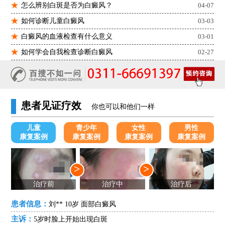
怎么辨别白斑是否为白癜风？
04-07
如何诊断儿童白癜风
03-03
白癜风的血液检查有什么意义
03-01
如何学会自我检查诊断白癜风
02-27
患者见证疗效
你也可以和他们一样
儿童
青少年
女性
男性
康复案例
康复案例
康复案例
康复案例
>
>
治疗前
治疗中
治疗后
患者信息：
刘** 10岁 面部白癜风
主诉：
5岁时脸上开始出现白斑