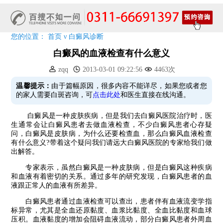
7天唤醒黑色素，寒假不留白 体面迎新年!
特邀原清华大学第一附属医院皮肤科主任28-29日来院会诊
预约从速!远大白转黑分享活动即将开幕!特邀北京专家来院坐诊!
您的位置：
首页
ν
白癜风诊断
恭贺伍德镜检查系统成功落户!暑期超强福利点击领取!
白癜风的血液检查有什么意义
zqq
2013-03-01 09:22:56
4463次
温馨提示：
由于篇幅原因，很多内容不能详尽，如果您或者您
的家人需要白斑咨询，可
点击此处
和医生直接在线沟通。
白癜风是一种皮肤疾病，但是我们去白癜风医院治疗时，医
生通常会让白癜风患者去做血液检查，不少白癜风患者心存疑
问，白癜风是皮肤病，为什么还要检查血，那么白癜风血液检查
有什么意义?带着这个疑问我们请远大白癜风医院的专家给我们做
出解答。
专家表示，虽然白癜风是一种皮肤病，但是白癜风这种疾病
和血液有着密切的关系。通过多年的研究发现，白癜风患者的血
液跟正常人的血液有所差异。
白癜风患者通过血液检查可以查出，患者伴有血液流变学指
标异常，尤其是全血还原黏度、血浆比黏度、全血比黏度和血球
压积。血液黏度的增加会阻碍血液流动，部分白癜风患者外周血