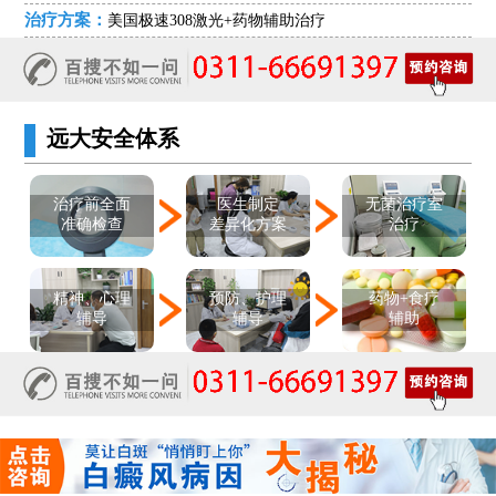
治疗方案：
美国极速308激光+药物辅助治疗
远大安全体系
医生制定
治疗前全面
无菌治疗室
差异化方案
准确检查
治疗
精神、心理
预防、护理
药物+食疗
辅导
辅导
辅助