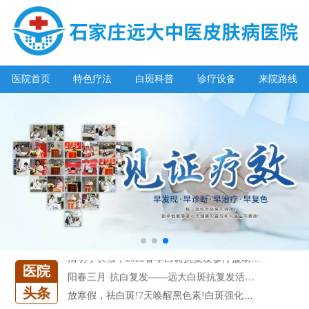
医院首页
特色疗法
白斑科普
诊疗设备
来院路线
阳春三月·抗白复发——远大白斑抗复发活动开启!
放寒假，祛白斑!7天唤醒黑色素!白斑强化诊疗进行中!
7天唤醒黑色素，寒假不留白 体面迎新年!
特邀原清华大学第一附属医院皮肤科主任28-29日来院会诊
预约从速!远大白转黑分享活动即将开幕!特邀北京专家来院坐诊!
恭贺伍德镜检查系统成功落户!暑期超强福利点击领取!
【世界白癜风日】白斑0元普查，更有多重福利千万别错过!
欢乐六一 “粽”享端午——彩绘童画世界 留住美丽瞬间
五一关爱全民皮肤健康，到院领取价值2240元白斑诊疗金!
清明小长假，2022春季白斑抗复发诊疗援助活动开启!
医院
阳春三月·抗白复发——远大白斑抗复发活动开启!
头条
放寒假，祛白斑!7天唤醒黑色素!白斑强化诊疗进行中!