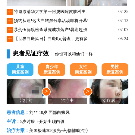
+
特邀原清华大学第一附属医院皮肤科主任28-29日来院会诊
07-25
+
预约从速!远大白转黑分享活动即将开幕!特邀北京专家来院坐诊!
07-12
+
恭贺伍德镜检查系统成功落户!暑期超强福利点击领取!
07-07
+
【世界白癜风日】白斑0元普查，更有多重福利千万别错过!
06-24
患者见证疗效
你也可以和他们一样
儿童
青少年
女性
男性
康复案例
康复案例
康复案例
康复案例
>
>
治疗前
治疗中
治疗后
患者信息：
刘** 10岁 面部白癜风
主诉：
5岁时脸上开始出现白斑
治疗方案：
美国极速308激光+药物辅助治疗