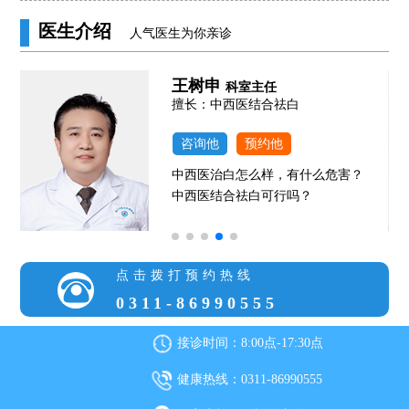
医生介绍
人气医生为你亲诊
高霞
科室主任
擅长：女性白癜风诊疗
咨询她
预约她
什么危害？
女性白癜风怎么治疗好？
？
女性患早期白癜风用什么治疗
点击拨打预约热线
0311-86990555
接诊时间：8:00点-17:30点
健康热线：0311-86990555