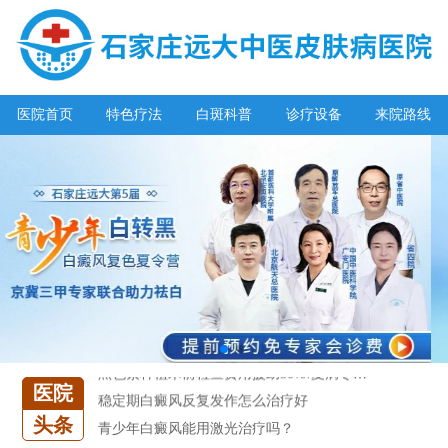
发现你长的不错，可惜毁在了白癜风
特邀原清华大学第一附属医院皮肤科主任28-29日来院会诊
预约从速!远大白转黑分享活动即将开幕!特邀北京专家来院坐诊!
恭贺伍德镜检查系统成功落户!暑期超强福利点击领取!
医院首页
特色疗法
白斑科普
诊疗设备
来院路线
【世界白癜风日】白斑0元普查，更有多重福利千万别错过!
欢乐六一 “粽”享端午——彩绘童画世界 留住美丽瞬间
五一关爱全民皮肤健康，到院领取价值2240元白斑诊疗金!
清明小长假，2022春季白斑抗复发诊疗援助活动开启!
阳春三月·抗白复发——远大白斑抗复发活动开启!
放寒假，祛白斑!7天唤醒黑色素!白斑强化诊疗进行中!
7天唤醒黑色素，寒假不留白 体面迎新年!
石家庄远大 元旦惠民诊疗援助开启!看白斑更省钱!
黑色素种植术前检查费用援助50%!夏病冬治“种”出健康好肤色!
稳定期白癜风反复发作怎么治疗好
医院
青少年白癜风能用激光治疗吗？
头条
发现你长的不错，可惜毁在了白癜风