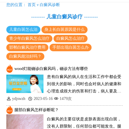
特邀原清华大学第一附属医院皮肤科主任28-29日来院会诊
您的位置：
首页
ν
白癜风诊断
预约从速!远大白转黑分享活动即将开幕!特邀北京专家来院坐诊!
--------
儿童白癜风诊疗
--------
恭贺伍德镜检查系统成功落户!暑期超强福利点击领取!
儿童白斑怎么治
身上长白斑原因是什么
青少年白癜风怎么治疗
白癜风怎么治疗
邯郸白癜风治疗费用
手部出现白斑怎么办
白癜风能治好吗？
wood灯能确诊白癜风吗，确诊方法有哪些
患有白癜风的病人在生活和工作中都会受
到很大的影响，同时也会对病人的健康和
心理造成很大的伤害和打击，病人要及时
治疗，在
ydjswzh
2023-05-16
1479次
腿部白癜风怎样诊断呢？
白癜风的主要症状是皮肤表面出现白斑，
没有人群限制，任何部位都可能发生。腿