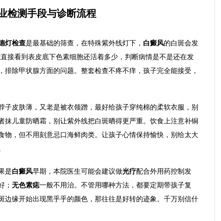
业检测手段与诊断流程
德灯检查
是最基础的筛查，在特殊紫外线灯下，
白癜风
的白斑会发
能直接看到表皮底下色素细胞还活着多少，判断病情是不是还在发
，排除甲状腺方面的问题。整套检查不疼不痒，孩子完全能接受，
脖子皮肤薄，又老是被衣领蹭，最好给孩子穿纯棉的柔软衣服，别
者抹儿童防晒霜，别让紫外线把白斑晒得更严重。饮食上注意补铜
食物，但不用刻意忌口海鲜肉类。让孩子心情保持愉快，别给太大
。
果是
白癜风
早期，本院医生可能会建议做
光疗
配合外用药控制发
好；
无色素痣
一般不用治。不管用哪种方法，都要定期带孩子复
斑边缘开始出现黑乎乎的颜色，那往往是好转的迹象。千万别信什