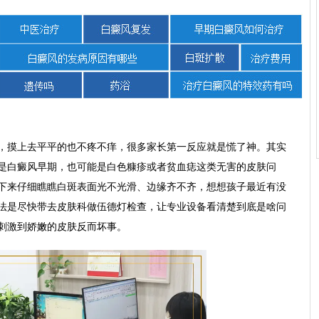
，摸上去平平的也不疼不痒，很多家长第一反应就是慌了神。其实
是白癜风早期，也可能是白色糠疹或者贫血痣这类无害的皮肤问
下来仔细瞧瞧白斑表面光不光滑、边缘齐不齐，想想孩子最近有没
法是尽快带去皮肤科做伍德灯检查，让专业设备看清楚到底是啥问
刺激到娇嫩的皮肤反而坏事。