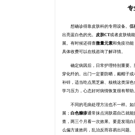
专
想确诊得靠皮肤科的专用设备。
伍
出亮蓝白色的光。
皮肤CT
或者皮肤镜
展。有时候还得查
微量元素
和免疫功能
具体收费可以在线咨询了解详情。
确定病因后，日常护理特别重要。
穿化纤的。出门一定要防晒，戴帽子或
补锌，适当吃点黑芝麻、核桃这类深色
学习压力，心态好对病情恢复很有帮助
不同的毛病处理方法也不一样。如
展；
白色糠疹
通常抹点润肤霜自己就能
查，两三个月看一次效果。要是发现白
么偏方速效药，乱治反而容易出问题。