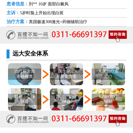
患者信息：
刘** 10岁 面部白癜风
主诉：
5岁时脸上开始出现白斑
治疗方案：
美国极速308激光+药物辅助治疗
远大安全体系
医生制定
治疗前全面
无菌治疗室
差异化方案
准确检查
治疗
精神、心理
预防、护理
药物+食疗
辅导
辅导
辅助