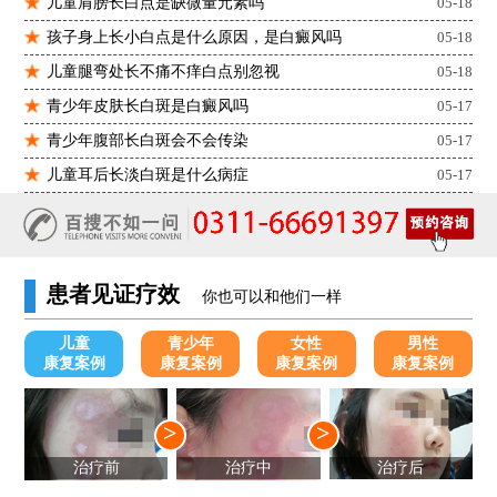
儿童肩膀长白点是缺微量元素吗
05-18
孩子身上长小白点是什么原因，是白癜风吗
05-18
儿童腿弯处长不痛不痒白点别忽视
05-18
青少年皮肤长白斑是白癜风吗
05-17
青少年腹部长白斑会不会传染
05-17
儿童耳后长淡白斑是什么病症
05-17
患者见证疗效
你也可以和他们一样
儿童
青少年
女性
男性
康复案例
康复案例
康复案例
康复案例
>
>
治疗前
治疗中
治疗后