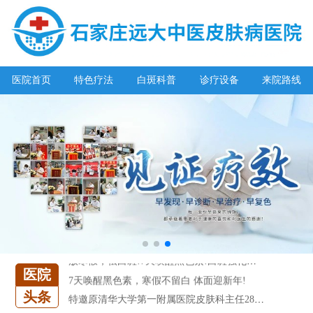
阳春三月·抗白复发——远大白斑抗复发活动开启!
放寒假，祛白斑!7天唤醒黑色素!白斑强化诊疗进行中!
医院首页
特色疗法
白斑科普
诊疗设备
来院路线
7天唤醒黑色素，寒假不留白 体面迎新年!
特邀原清华大学第一附属医院皮肤科主任28-29日来院会诊
预约从速!远大白转黑分享活动即将开幕!特邀北京专家来院坐诊!
恭贺伍德镜检查系统成功落户!暑期超强福利点击领取!
【世界白癜风日】白斑0元普查，更有多重福利千万别错过!
欢乐六一 “粽”享端午——彩绘童画世界 留住美丽瞬间
五一关爱全民皮肤健康，到院领取价值2240元白斑诊疗金!
清明小长假，2022春季白斑抗复发诊疗援助活动开启!
阳春三月·抗白复发——远大白斑抗复发活动开启!
放寒假，祛白斑!7天唤醒黑色素!白斑强化诊疗进行中!
医院
7天唤醒黑色素，寒假不留白 体面迎新年!
头条
特邀原清华大学第一附属医院皮肤科主任28-29日来院会诊