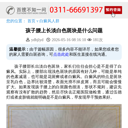
预约从速!远大白转黑分享活动即将开幕!特邀北京专家来院坐诊!
恭贺伍德镜检查系统成功落户!暑期超强福利点击领取!
您的位置：
首页
ν
白癜风人群
孩子腰上长淡白色斑块是什么问题
ydbjlyd
2026-05-16 08:16:10
181次
温馨提示：
由于篇幅原因，很多内容不能详尽，如果您或者您
的家人需要白斑咨询，可
点击此处
和医生直接在线沟通。
孩子腰部长出淡白色斑块，家长们往往会担心是不是得了白
癜风。实际上，腰部出现浅色斑块的原因有好几种，可能是单纯
的色素减退，也可能是花斑癣或者白癜风。白癜风的特点是斑块
呈乳白色，边界比较清楚，表面光滑不掉皮屑，而且可能会慢慢
扩大。如果发现孩子腰上的白斑颜色很淡，形状不规则，建议先
观察有没有扩散的趋势，然后尽快去正规医院做检查，通过伍德
灯或者皮肤镜就能明确是不是白癜风，早发现早干预效果好。