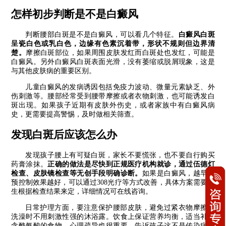
怎样初步判断是不是白癜风
判断腰部白斑是不是白癜风，可以看几个特征。
白癜风白斑
呈瓷白色或乳白色，边缘有色素沉着带，形状不规则但边界清
楚。
摩擦白斑部位，如果周围皮肤发红而白斑处也发红，可能是
白癜风。另外白癜风白斑表面光滑，没有萎缩或脱屑现象，这是
与其他皮肤病的重要区别。
儿童白癜风的发病诱因包括免疫力波动、微量元素缺乏、外
伤刺激等。腰部经常受到腰带摩擦或者衣物刺激，也可能诱发白
斑出现。如果孩子近期有皮肤外伤史，或者家族中有白癜风病
史，更需要提高警惕，及时做相关筛查。
发现白斑后应该怎么办
发现孩子腰上有可疑白斑，家长不要慌张，也不要自行购买
药膏涂抹。
正确的做法是尽快到正规医疗机构就诊，通过伍德灯
检查、皮肤镜检查等无创手段明确诊断。
如果是白癜风，越早干
预控制效果越好，可以通过308光疗等方式改善，具体方案需要医
生根据检查结果来定，详细情况可在线咨询。
日常护理方面，要注意保护腰部皮肤，避免过紧衣物摩擦，
洗澡时不用刺激性强的沐浴露。饮食上保证营养均衡，适当补充
含酪氨酸的食物。心理疏导也很重要，告诉孩子这不是传染病，